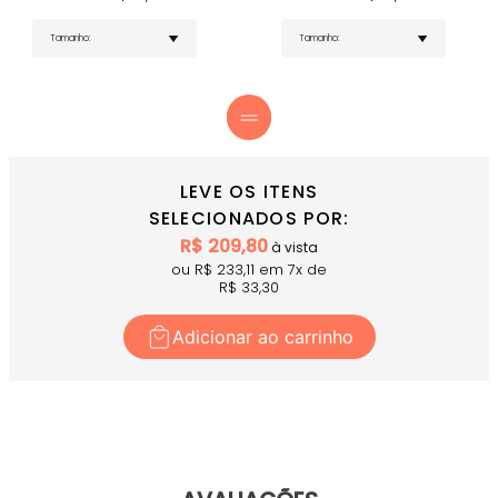
treinos e uso diário.
Visual Versátil – Perfeito para composições fitness
e athleisure.
COMPRE AGORA
o Short Sem Gancho Frontal Preto
Canelado e experimente conforto, segurança e estilo em
uma única peça.
LEVE OS ITENS
SELECIONADOS POR:
R$
209,80
à vista
ou R$
233,11
em
7
x
de
R$
33,30
Adicionar ao carrinho