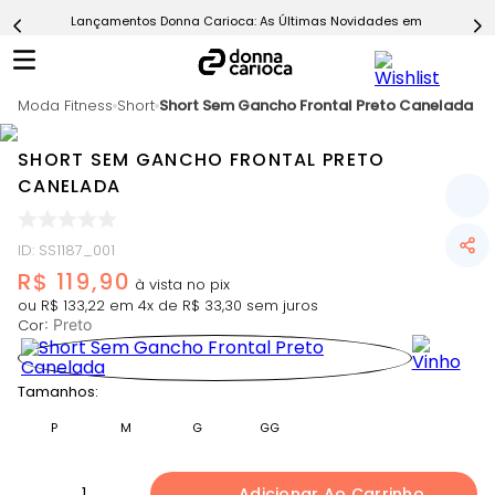
Lançamentos Donna Carioca: As Últimas Novidades em Moda Fitn
5
º
Calça
6
º
Epic Vermelho
Moda Fitness
7
º
Short
Short Sem Gancho Frontal Preto Canelada
Conjunto
8
º
Macaquinho
SHORT SEM GANCHO FRONTAL PRETO
9
º
Ultimate Rosa
CANELADA
10
º
Challenge Azul
ID
:
SS1187_001
R$
119
,
90
ou
R$
133
,
22
em
4
x de
R$
33
,
30
sem juros
Cor
:
Preto
Tamanhos:
P
M
G
GG
1
Adicionar Ao Carrinho