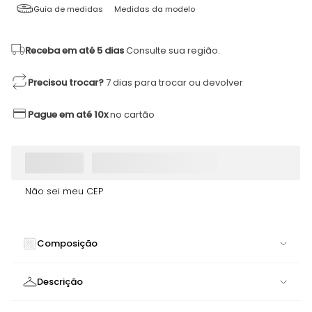
Guia de medidas
Medidas da modelo
Receba em até 5 dias
Consulte sua região.
Precisou trocar?
7 dias para trocar ou devolver
Pague em até 10x
no cartão
Não sei meu CEP
Composição
84% POLIAMIDA 16% ELASTANO
Descrição
Top Essential Azul | Donna Carioca