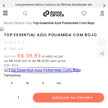
Lançamentos Donna Carioca: As Últimas Novidades em Moda Fitn
5
º
Short
6
º
Epic Vermelho
Moda Fitness
7
º
Top
Top Essential Azul Poliamida Com Bojo
Conjunto
8
º
Challenge Azul
TOP ESSENTIAL AZUL POLIAMIDA COM BOJO
9
º
Ultimate Rosa
10
º
Macaquinho
ID
:
T1413_001
R$
38
,
83
R$
77
,
67
ou
R$
43
,
15
em
1
x de
R$
43
,
15
sem juros
Cor
:
Azul
Tamanhos:
P
M
G
GG
1
Adicionar Ao Carrinho