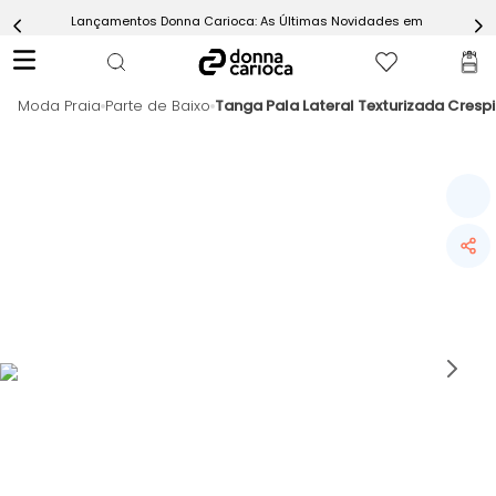
Lançamentos Donna Carioca: As Últimas Novidades em Moda Fitn
5
º
Short
6
º
Epic Vermelho
Moda Praia
7
º
Parte de Baixo
Tanga Pala Lateral Texturizada Cresp
Conjunto
8
º
Challenge Azul
9
º
Ultimate Rosa
10
º
Macaquinho