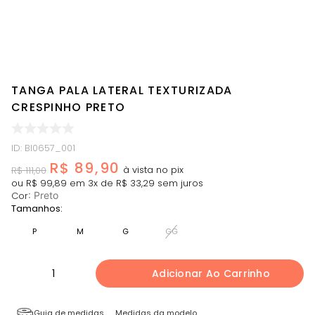
TANGA PALA LATERAL TEXTURIZADA
CRESPINHO PRETO
ID
:
BI0657_001
R$
89
,
90
R$
111
,
00
ou
R$
99
,
89
em
3
x de
R$
33
,
29
sem juros
Cor
:
Preto
Tamanhos:
P
M
G
GG
1
Adicionar Ao Carrinho
Guia de medidas
Medidas da modelo