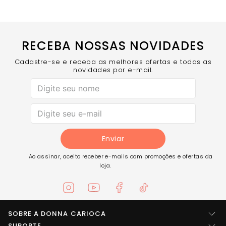
RECEBA NOSSAS NOVIDADES
Cadastre-se e receba as melhores ofertas e todas as
novidades por e-mail.
Enviar
Ao assinar, aceito receber e-mails com promoções e ofertas da
loja.
SOBRE A DONNA CARIOCA
Quem somos
SUPORTE