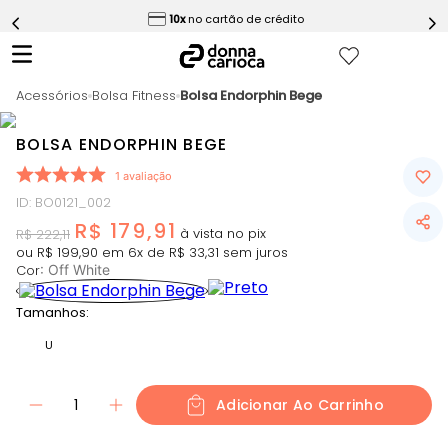
ess
10x
no cartão de crédito
5
º
Short
6
º
Epic Vermelho
Acessórios
7
º
Bolsa Fitness
Bolsa Endorphin Bege
Conjunto
8
º
Challenge Azul
BOLSA ENDORPHIN BEGE
9
º
Ultimate Rosa
1
avaliação
10
º
Macaquinho
ID
:
BO0121_002
R$
179
,
91
R$
222
,
11
ou
R$
199
,
90
em
6
x de
R$
33
,
31
sem juros
Cor
:
Off White
Tamanhos:
U
1
Adicionar Ao Carrinho