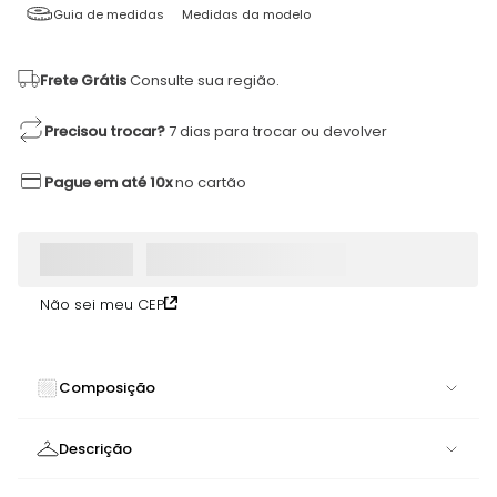
Guia de medidas
Medidas da modelo
Frete Grátis
Consulte sua região.
Precisou trocar?
7 dias para trocar ou devolver
Pague em até 10x
no cartão
Não sei meu CEP
Composição
100% POLIAMIDA
Descrição
Bolsa Endorphin Bege | Praticidade Compacta para Seus