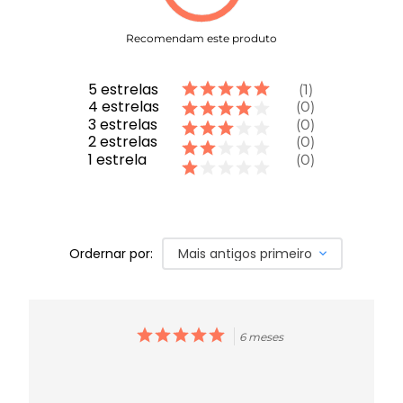
COMPRE AGORA
- A bolsa compacta perfeita para quem
busca praticidade e estilo esportivo urbano
Recomendam este produto
5
estrelas
1
4
estrelas
0
3
estrelas
0
2
estrelas
0
1
estrela
0
Ordernar por:
Mais antigos primeiro
6 meses