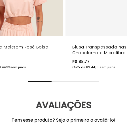
d Moletom Rosé Bolso
Blusa Transpassada Nas
Chocolamore Microfibra
8
R$ 88,77
$ 44,39
sem juros
Ou
2
x de
R$ 44,38
sem juros
AVALIAÇÕES
Tem esse produto? Seja o primeiro a avaliá-lo!