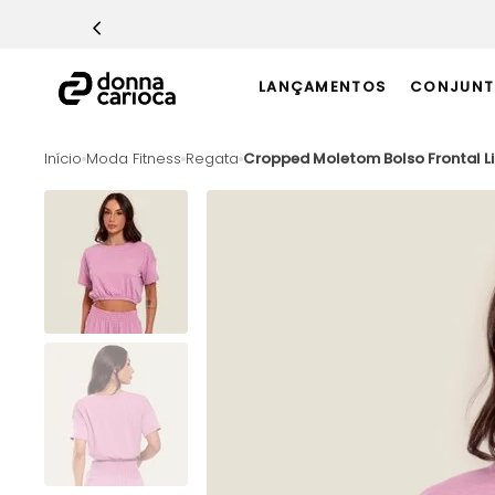
TERMOS MAIS BUSCADOS
1
º
Macacão
LANÇAMENTOS
CONJUNT
2
º
Casaco
3
º
Top
Moda Fitness
Regata
Cropped Moletom Bolso Frontal Li
4
º
Calça
5
º
Short
6
º
Epic Vermelho
7
º
Conjunto
8
º
Challenge Azul
9
º
Ultimate Rosa
10
º
Macaquinho