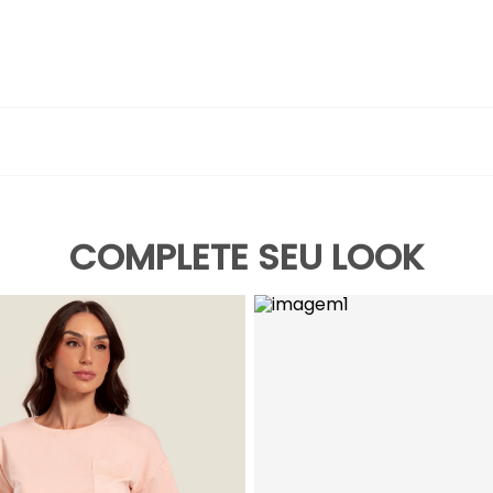
onforto, elegância e leveza. Uma peça versátil que combina funcion
COMPLETE SEU LOOK
 seus pertences
uso prolongado
ante todo o dia
 no bolso lateral que adiciona identidade à peça
iona liberdade de movimento
ás
, e adicione um toque de conforto à sua rotina