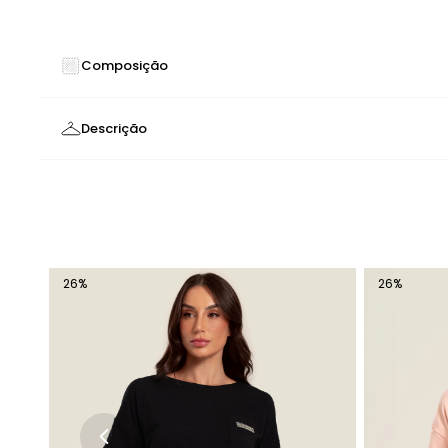
Composição
63% POLIESTER 34% VISCOSE 3% ELASTANO
Descrição
Cropped Moletom Lilás | Conforto e Elegância
O
Cropped Moletom Lilás
foi desenvolvida para oferecer c
atividades casuais
Características Principais
26
%
26
%
Bolsos - Funcionalidade e praticidade para guardar
Tecido Moletom - Toque macio e confortável para 
Cós Elástico Franzido - Ajuste perfeito e conforto dur
Design Exclusivo
Lilás - Tom Delicado e Elegante
Tag Emborrachada Personalizada - Detalhe exclusivo
Modelagem Solta - Caimento moderno que proporc
COMPRE AGORA
- Complete o look com a
Calça Cargo Lil