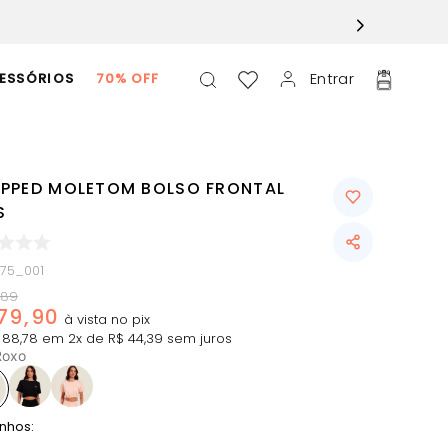
Entrar
ESSÓRIOS
70% OFF
PPED MOLETOM BOLSO FRONTAL
S
075_001
89
79
,
90
88
,
78
em
2
x de
R$
44
,
39
sem juros
Roxo
nhos: