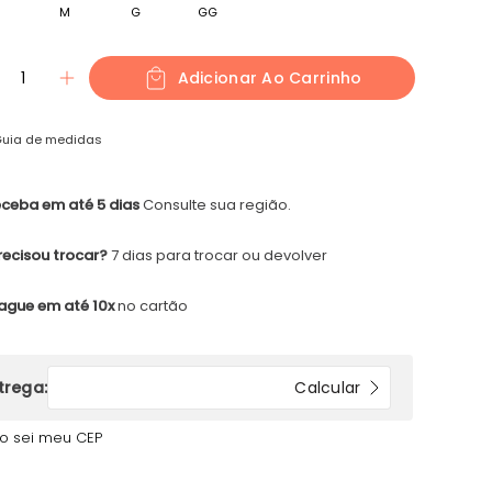
M
G
GG
1
Adicionar Ao Carrinho
uia de medidas
ceba em até 5 dias
Consulte sua região.
recisou trocar?
7 dias para trocar ou devolver
ague em até 10x
no cartão
o sei meu CEP