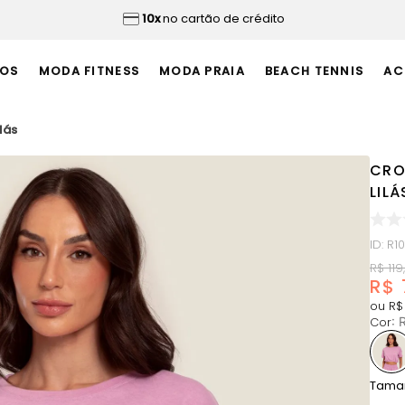
10x
no cartão de crédito
OS
MODA FITNESS
MODA PRAIA
BEACH TENNIS
AC
lás
CRO
LILÁ
ID
:
R1
R$
119
,
R$
ou
R$
Cor
:
Tama