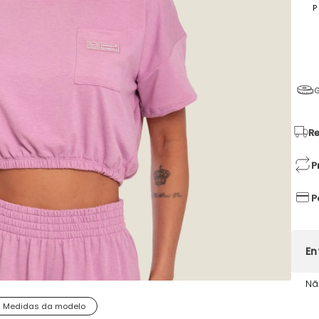
P
G
Re
P
P
Nã
Medidas da modelo