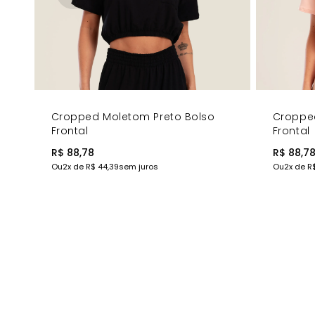
Cropped Moletom Preto Bolso
Croppe
Frontal
Frontal
R$ 88,78
R$ 88,7
Ou
2
x de
R$ 44,39
sem juros
Ou
2
x de
R