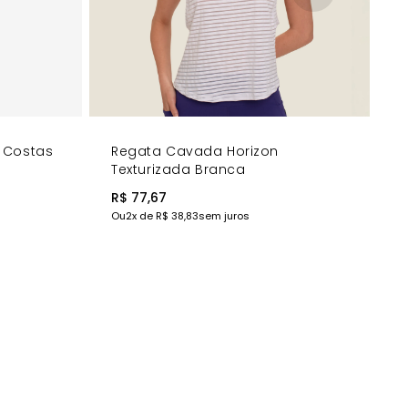
 Costas
Regata Cavada Horizon
Texturizada Branca
R$ 77,67
Ou
2
x de
R$ 38,83
sem juros