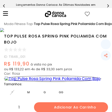
Lançamentos Donna Carioca: As Últimas Novidades em Moda Fitn
5
º
Calça
6
º
Macaquinho
Moda Fitness
7
º
Top
Top Pulse Rosa Spring Pink Poliamida Com Bojo
Epic Vermelho
8
º
Conjunto
TOP PULSE ROSA SPRING PINK POLIAMIDA COM
9
º
Challenge Azul
BOJO
10
º
Ultimate Rosa
ID
:
T1848_001
R$
119
,
90
ou
R$
133
,
22
em
4
x de
R$
33
,
30
sem juros
Cor
:
Rosa
Tamanhos:
P
M
G
GG
1
Adicionar Ao Carrinho