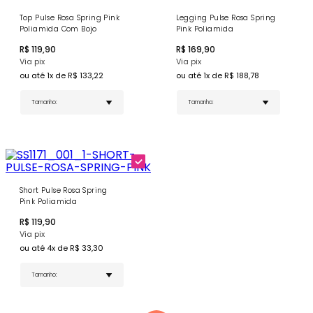
Cor Rosa Spring Pink - Tom suave e delicado que
Top Pulse Rosa Spring Pink
Legging Pulse Rosa Spring
transmite delicadeza
Poliamida Com Bojo
Pink Poliamida
Detalhe Branco Contrastante - Contorna toda a
peça criando sofisticação visual
R$
119,90
R$
169,90
Alças Largas Brancas - Conforto superior e suporte
Via pix
Via pix
ideal
Tag Emborrachada Personalizada - Detalhe
ou até
1
x de R$
133,22
ou até
1
x de R$
188,78
exclusivo de autenticidade
POSSUI FORRO COMPLETO
COMPRE AGORA
- Combine com a
Legging Pulse Rosa
Spring Pink
e o
Short Pulse Rosa Spring Pink
para um
conjunto completo e harmonioso!
Short Pulse Rosa Spring
Pink Poliamida
R$
119,90
Via pix
ou até
4
x de R$
33,30