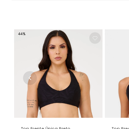
44
%
Top Frente Única Preto
Top Pre