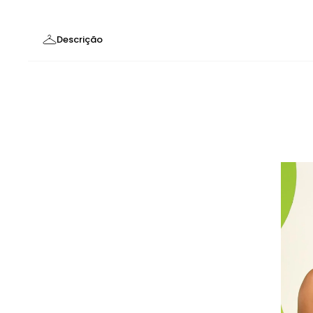
Descrição
Top estampado com arco em V e bojo removível. 
perfeito para o verão. - ATENÇÃO! A estampa es