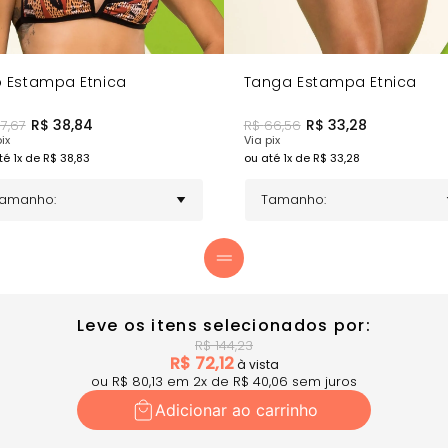
 Estampa Etnica
Tanga Estampa Etnica
R$
38,84
R$
33,28
77,67
R$
66,56
ix
Via pix
té
1
x de R$
38,83
ou até
1
x de R$
33,28
Leve os itens selecionados por:
R$
144,23
R$
72,12
à vista
ou R$
80,13
em
2
x
de R$
40,06
sem juros
Adicionar ao carrinho