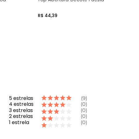
R$ 44,39
5
estrelas
9
4
estrelas
0
3
estrelas
0
2
estrelas
0
1
estrela
0