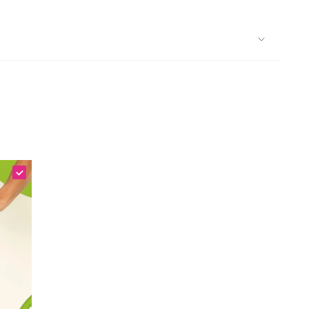
ração. Peça cheia de atitude e ousadia,