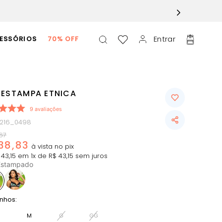
Entrar
ESSÓRIOS
70% OFF
 ESTAMPA ETNICA
9
avaliações
0216_0498
67
38
,
83
43
,
15
em
1
x de
R$
43
,
15
sem juros
Estampado
nhos:
M
G
GG