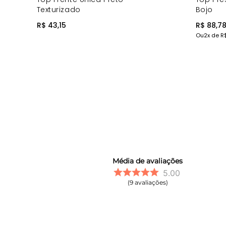
Texturizado
Bojo
R$ 43,15
R$ 88,7
Ou
2
x de
R
Média de avaliações
5.00
9
avaliações