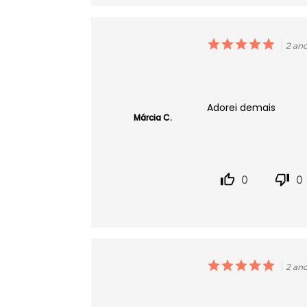
2 an
Adorei demais
Márcia C.
0
0
2 an