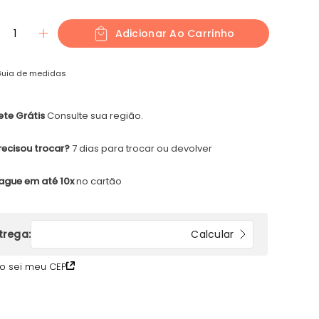
1
Adicionar Ao Carrinho
uia de medidas
ete Grátis
Consulte sua região.
recisou trocar?
7 dias para trocar ou devolver
ague em até 10x
no cartão
o sei meu CEP