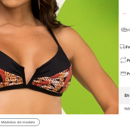
G
Fr
P
P
Nã
Medidas da modelo