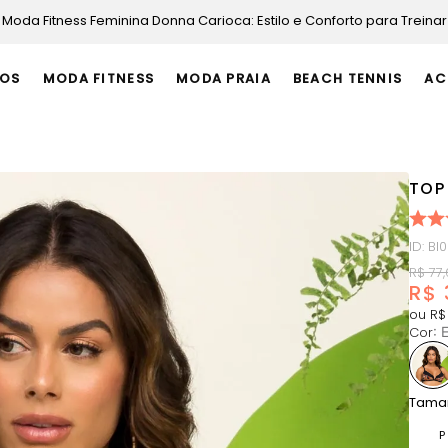
 Feminina Donna Carioca: Estilo e Conforto para Treinar
OS
MODA FITNESS
MODA PRAIA
BEACH TENNIS
AC
TOP
ID
:
BI
R$
77
,
R$
ou
R$
Cor
:
Tama
P