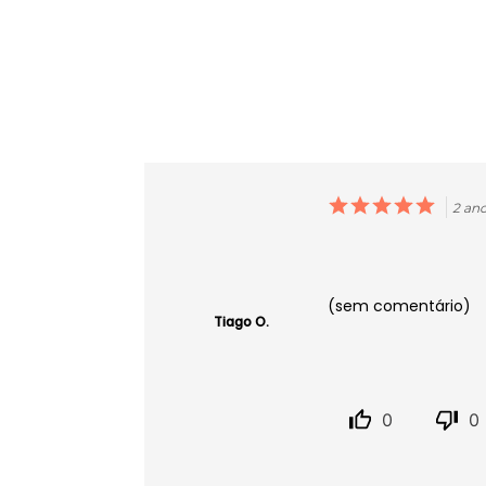
2 an
(sem comentário)
Tiago O.
0
0