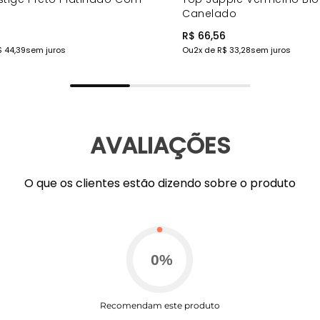
Canelado
8
R$ 66,56
$ 44,39
sem juros
Ou
2
x de
R$ 33,28
sem juros
AVALIAÇÕES
O que os clientes estão dizendo sobre o produto
0
%
Recomendam este produto