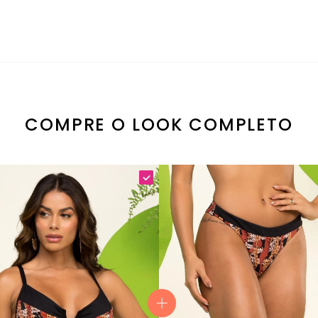
Essa peça possui alças com regulagem e nas costas amar
tá posicionada nas peças de forma variada.
COMPRE O LOOK COMPLETO