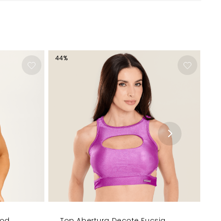
44
%
ood
Top Abertura Decote Fucsia