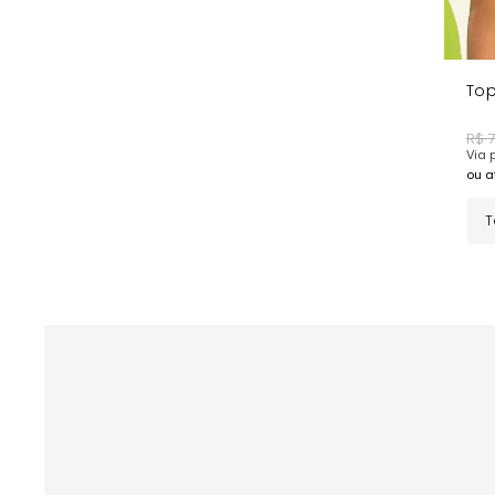
Top
R$
Via p
ou a