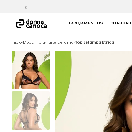
Moda Fitness
TERMOS MAIS BUSCADOS
1
º
Macacão
LANÇAMENTOS
CONJUNT
2
º
Casaco
3
º
Top
Moda Praia
Parte de cima
Top Estampa Etnica
4
º
Calça
5
º
Short
6
º
Epic Vermelho
7
º
Conjunto
8
º
Challenge Azul
9
º
Ultimate Rosa
10
º
Macaquinho