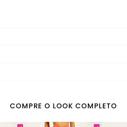
Cor do Momento
ecagem na horizontal por gotejamento à sombra Passar a ferro até 
ndência da estação, com vitalidade e personalidade. Uma peça bási
 transparência
compressão firme e controlada
toque gelado
to você se move
COMPRE O LOOK COMPLETO