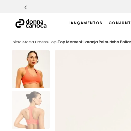
TERMOS MAIS BUSCADOS
1
º
Macacão
LANÇAMENTOS
CONJUNT
2
º
Casaco
3
º
Top
Moda Fitness
Top
Top Moment Laranja Pelourinho Poli
4
º
Short
5
º
Calça
6
º
Epic Vermelho
7
º
Conjunto
8
º
Macaquinho
9
º
Ultimate Rosa
10
º
Challenge Azul