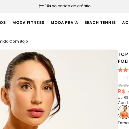
10x
no cartão de crédito
OS
MODA FITNESS
MODA PRAIA
BEACH TENNIS
AC
amida Com Bojo
TOP
POL
ID
:
T1
R$
99
R$
ou
R$
Cor
:
L
Tama