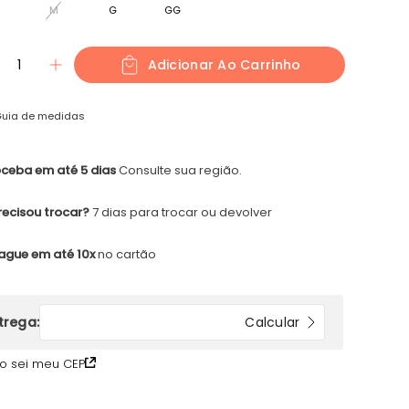
M
G
GG
1
Adicionar Ao Carrinho
uia de medidas
ceba em até 5 dias
Consulte sua região.
recisou trocar?
7 dias para trocar ou devolver
ague em até 10x
no cartão
o sei meu CEP