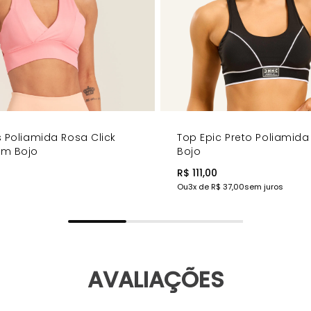
s Poliamida Rosa Click
Top Epic Preto Poliamid
om Bojo
Bojo
R$ 111,00
Ou
3
x de
R$ 37,00
sem juros
AVALIAÇÕES