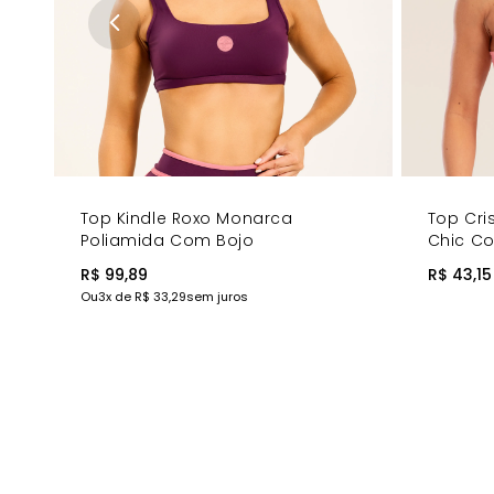
Top Kindle Roxo Monarca
Top Cri
Poliamida Com Bojo
Chic C
R$ 99,89
R$ 43,15
Ou
3
x de
R$ 33,29
sem juros