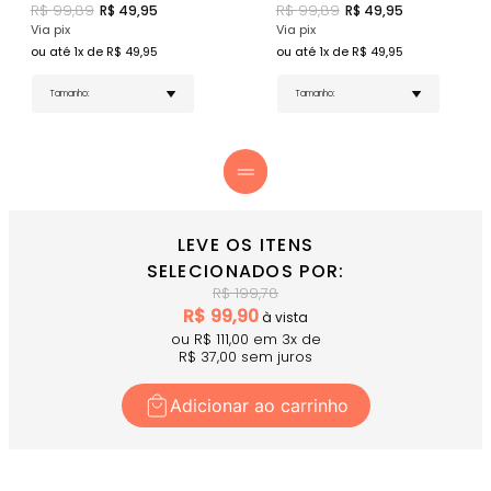
R$
99,89
R$
99,89
R$
49,95
R$
49,95
Via pix
Via pix
Design Funcional
ou até
1
x de R$
49,95
ou até
1
x de R$
49,95
Cor Marrom Cravo da Índia - Tom terroso e
sofisticado que transmite conexão com a natureza
e elegância única.
Ferragens Banhadas a Ouro Premium - Detalhes
sofisticados que elevam o visual e garantem
durabilidade superior.
Versatilidade Máxima - Perfeito para praia, piscina
e momentos especiais com estilo único e autêntico.
COMPRE AGORA
- O top que combina elegância terrosa
LEVE OS ITENS
com funcionalidade técnica para seu estilo de vida
SELECIONADOS POR:
praiano!
R$
199,78
R$
99,90
à vista
ou R$
111,00
em
3
x
de
R$
37,00
sem juros
Adicionar ao carrinho