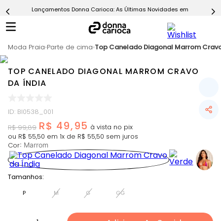
Lançamentos Donna Carioca: As Últimas Novidades em Moda Fitn
5
º
Calça
6
º
Macaquinho
Moda Praia
7
º
Parte de cima
Top Canelado Diagonal Marrom Cravo
Epic Vermelho
8
º
Conjunto
TOP CANELADO DIAGONAL MARROM CRAVO
9
º
Challenge Azul
DA ÍNDIA
10
º
Ultimate Rosa
ID
:
BI0538_001
R$
49
,
95
R$
99
,
89
ou
R$
55
,
50
em
1
x de
R$
55
,
50
sem juros
Cor
:
Marrom
Tamanhos:
P
M
G
GG