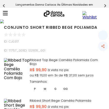
Lançamentos Donna Carioca: As Últimas Novidades em Moda Fitn
5
º
Calça
6
º
Conjunto
7
º
Challenge Azul
CONJUNTO SHORT RIBBED BEGE POLIAMIDA
8
º
Epic Vermelho
9
º
Ultimate Rosa
ID
:
CJ0317
10
º
Macaquinho
ID:
T1757_001
ID:
SS1108_001
Ribbed Top Bege Camélia Poliamida Com
Bojo
R$
99,90
ou R$
111,00
em
3
x de R$
37,00
sem juros
Tamanhos:
P
M
G
GG
Ribbed Short Bege Camélia Poliamida
R$
99,90