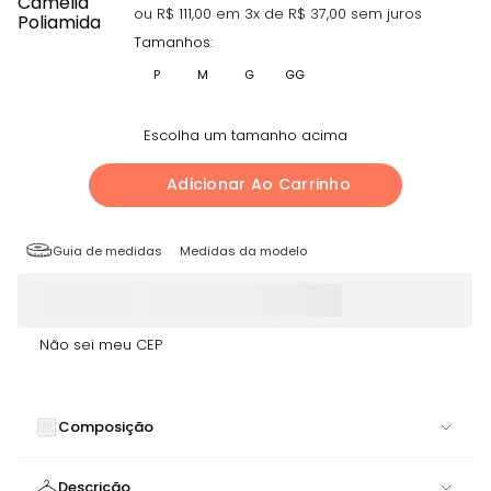
ou R$
111,00
em
3
x de R$
37,00
sem juros
Tamanhos:
P
M
G
GG
Escolha um tamanho acima
Adicionar Ao Carrinho
Guia de medidas
Medidas da modelo
Não sei meu CEP
Composição
77% Poliamida, 12% Poliester 11% Elastano
Descrição