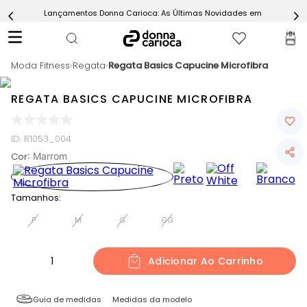
Lançamentos Donna Carioca: As Últimas Novidades em Moda Fitn
5
º
Short
6
º
Epic Vermelho
Moda Fitness
7
º
Regata
Regata Basics Capucine Microfibra
Conjunto
8
º
Challenge Azul
REGATA BASICS CAPUCINE MICROFIBRA
9
º
Ultimate Rosa
10
º
Macaquinho
ID
:
R1053_004
Cor
:
Marrom
Tamanhos:
P
M
G
GG
1
Adicionar Ao Carrinho
Guia de medidas
Medidas da modelo