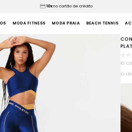
10x
no cartão de crédito
OS
MODA FITNESS
MODA PRAIA
BEACH TENNIS
AC
CON
PLA
ID
:
CJ
ID:
L1