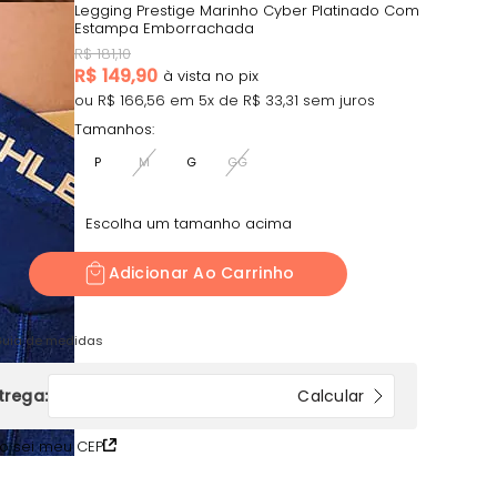
Legging Prestige Marinho Cyber Platinado Com
Estampa Emborrachada
R$
181,10
R$
149,90
ou R$
166,56
em
5
x de R$
33,31
sem juros
Tamanhos:
P
M
G
GG
Escolha um tamanho acima
Adicionar Ao Carrinho
uia de medidas
o sei meu CEP