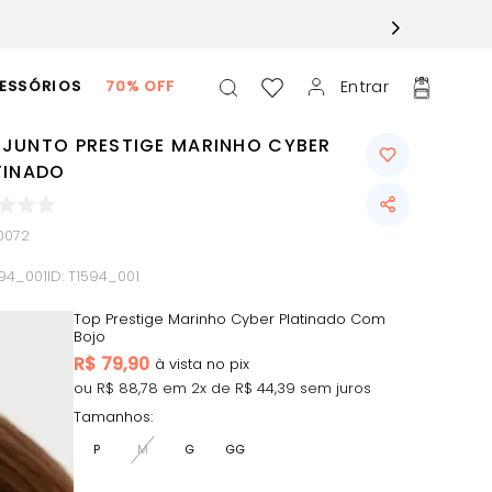
Entrar
ESSÓRIOS
70% OFF
JUNTO PRESTIGE MARINHO CYBER
TINADO
0072
594_001
ID:
T1594_001
Top Prestige Marinho Cyber Platinado Com
Bojo
R$
79,90
ou R$
88,78
em
2
x de R$
44,39
sem juros
Tamanhos:
P
M
G
GG