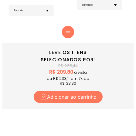
personalidade
Peça Versátil - Perfeita para looks casuais e
esportivos
COMPRE AGORA
- Adicione um toque diferenciado ao seu
guarda-roupa!
LEVE OS ITENS
SELECIONADOS POR:
R$
266,44
R$
209,80
à vista
ou R$
233,11
em
7
x
de
R$
33,30
Adicionar ao carrinho