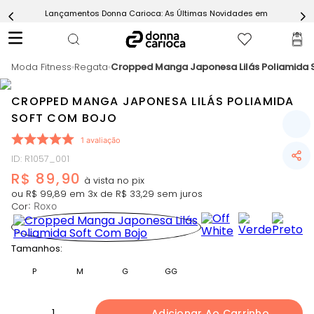
Lançamentos Donna Carioca: As Últimas Novidades em Moda Fitn
5
º
Short
6
º
Epic Vermelho
Moda Fitness
7
º
Regata
Cropped Manga Japonesa Lilás Poliamida 
Conjunto
8
º
Challenge Azul
CROPPED MANGA JAPONESA LILÁS POLIAMIDA
9
º
Ultimate Rosa
SOFT COM BOJO
10
º
Macaquinho
1
avaliação
ID
:
R1057_001
R$
89
,
90
ou
R$
99
,
89
em
3
x de
R$
33
,
29
sem juros
Cor
:
Roxo
Tamanhos:
P
M
G
GG
1
Adicionar Ao Carrinho