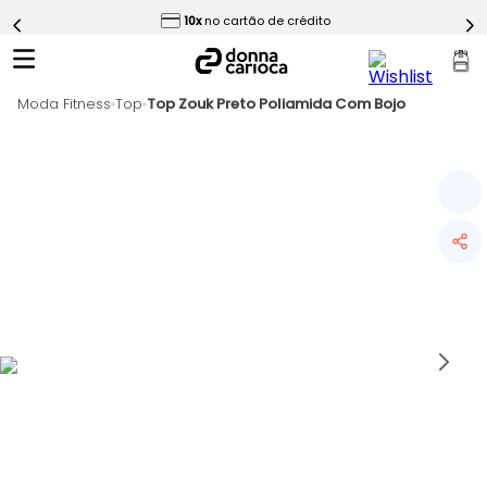
ess
10x
no cartão de crédito
5
º
Calça
6
º
Epic Vermelho
Moda Fitness
7
º
Top
Top Zouk Preto Poliamida Com Bojo
Conjunto
8
º
Macaquinho
9
º
Challenge Azul
10
º
Ultimate Rosa