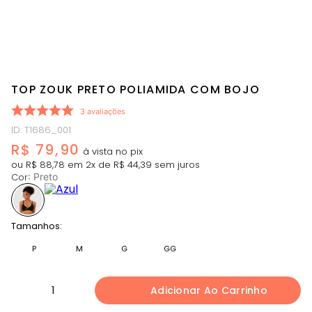
TOP ZOUK PRETO POLIAMIDA COM BOJO
3
avaliações
ID
:
T1686_001
R$
79
,
90
ou
R$
88
,
78
em
2
x de
R$
44
,
39
sem juros
Cor
:
Preto
Tamanhos:
P
M
G
GG
1
Adicionar Ao Carrinho