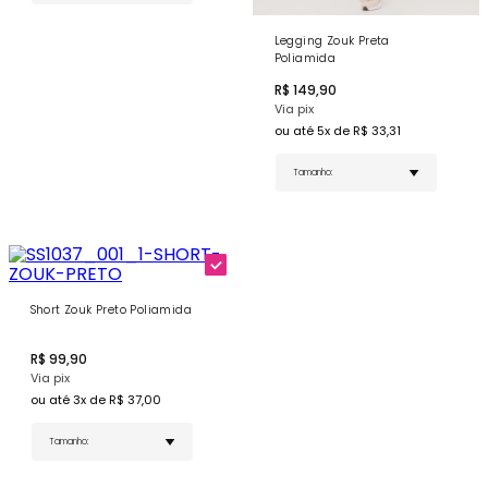
conforme sua preferência
Bojo Removível - Suporte personalizável conforme
Legging Zouk Preta
suas necessidades
Poliamida
Alças Largas - Adornadas com viés nas cores nude
e terracota
R$
149,90
Cor Preta - Nada básico para dias de treino com
Via pix
estilo
ou até
5
x de R$
33,31
COMPRE AGORA
- Combine com o Short ou Legging Zouk
Preto para um look ainda mais harmônico!
Short Zouk Preto Poliamida
R$
99,90
Via pix
ou até
3
x de R$
37,00