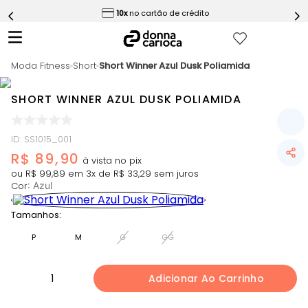
ess
10x
no cartão de crédito
5
º
Calça
6
º
Macaquinho
Moda Fitness
7
º
Short
Short Winner Azul Dusk Poliamida
Epic Vermelho
8
º
Conjunto
SHORT WINNER AZUL DUSK POLIAMIDA
9
º
Challenge Azul
10
º
Ultimate Rosa
ID
:
SS1015_001
R$
89
,
90
ou
R$
99
,
89
em
3
x de
R$
33
,
29
sem juros
Cor
:
Azul
Tamanhos:
P
M
G
GG
1
Adicionar Ao Carrinho