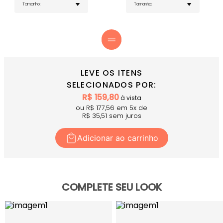
Recortes Estratégicos - Modelagem que realça a
silhueta e proporciona movimento
Listra Lateral Nude - Detalhes com logo "Donna
Carioca" nas laterais para identidade única
Comprimento Ideal - Corte moderno que valoriza
as pernas
Cor Azul Dusk - Tom exclusivo que transmite
confiança e originalidade
COMPRE AGORA
- Combine com o
Top Winner Azul Dusk
LEVE OS ITENS
para um look completo e harmonioso!
SELECIONADOS POR:
R$
159,80
à vista
ou R$
177,56
em
5
x
de
R$
35,51
sem juros
Adicionar ao carrinho
COMPLETE SEU LOOK