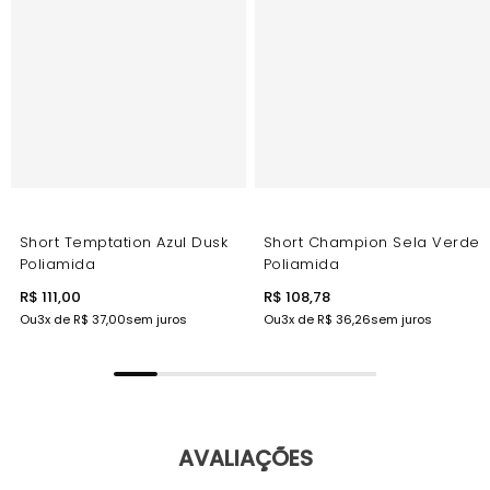
Short Temptation Azul Dusk
Short Champion Sela Verde
Poliamida
Poliamida
R$ 111,00
R$ 108,78
Ou
3
x de
R$ 37,00
sem juros
Ou
3
x de
R$ 36,26
sem juros
AVALIAÇÕES