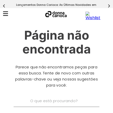
Lançamentos Donna Carioca: As Últimas Novidades em Moda Fitn
5
º
Calça
6
º
Epic Vermelho
7
º
Conjunto
Página não
8
º
Macaquinho
9
º
Ultimate Rosa
encontrada
10
º
Challenge Azul
Parece que não encontramos peças para
essa busca. Tente de novo com outras
palavras-chave ou veja nossas sugestões
para você:
O que está procurando?