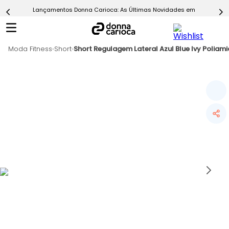
Lançamentos Donna Carioca: As Últimas Novidades em Moda Fitn
5
º
Calça
6
º
Epic Vermelho
Moda Fitness
7
º
Short
Short Regulagem Lateral Azul Blue Ivy Poliami
Conjunto
8
º
Macaquinho
9
º
Ultimate Rosa
10
º
Challenge Azul