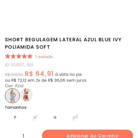
SHORT REGULAGEM LATERAL AZUL BLUE IVY
POLIAMIDA SOFT
1
avaliação
ID
:
SS1057_001
R$
64
,
91
R$
129
,
80
ou
R$
72
,
12
em
2
x de
R$
36
,
06
sem juros
Cor
:
Azul
Tamanhos:
P
M
G
GG
1
Adicionar Ao Carrinho