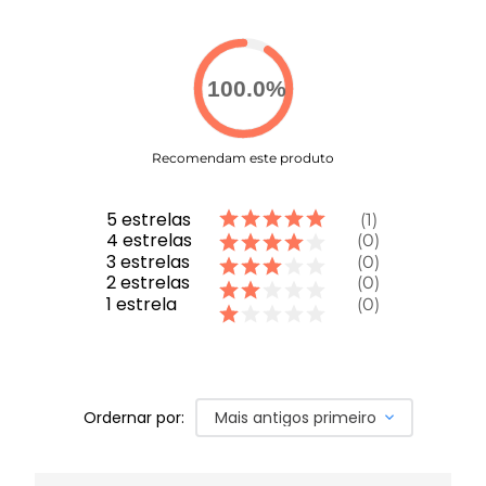
100.0
%
Recomendam este produto
5
estrelas
1
4
estrelas
0
3
estrelas
0
2
estrelas
0
1
estrela
0
Ordernar por:
Mais antigos primeiro