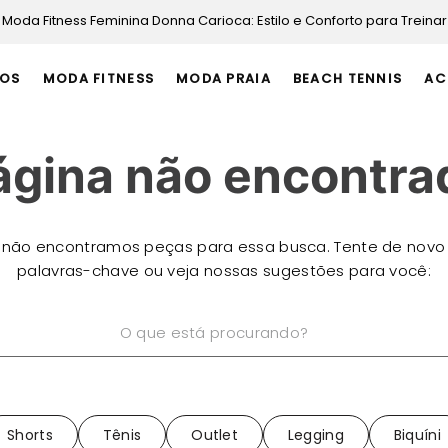
Moda Fitness Feminina Donna Carioca: Estilo e Conforto para Treinar
OS
MODA FITNESS
MODA PRAIA
BEACH TENNIS
AC
ágina não encontra
 não encontramos peças para essa busca. Tente de novo
palavras-chave ou veja nossas sugestões para você:
está procurando?
Shorts
Tênis
Outlet
Legging
Biquíni