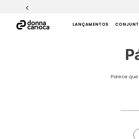
TERMOS MAIS BUSCADOS
1
º
Macacão
LANÇAMENTOS
CONJUNT
2
º
Casaco
3
º
Top
P
4
º
Calça
5
º
Short
6
º
Epic Vermelho
Parece que
7
º
Conjunto
8
º
Challenge Azul
O que 
9
º
Ultimate Rosa
10
º
Macaquinho