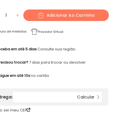
1
Adicionar Ao Carrinho
uia de medidas
Provador Virtual
ceba em até 5 dias
Consulte sua região.
recisou trocar?
7 dias para trocar ou devolver
ague em até 10x
no cartão
o sei meu CEP