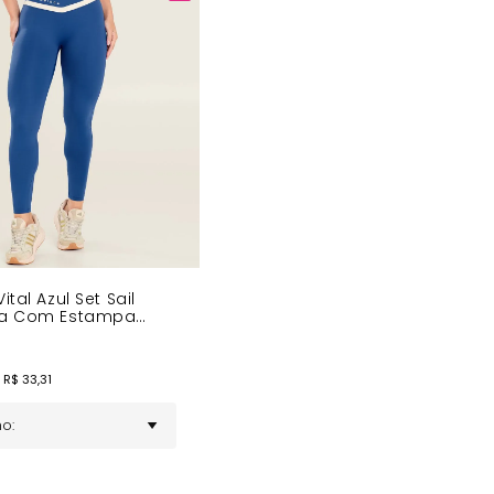
Ail. Combine com tênis esportivos para um visual completo e
ital Azul Set Sail
da Com Estampa
chada
 R$
33,31