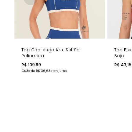
Top Challenge Azul Set Sail
Top Ess
Poliamida
Bojo
R$ 109,89
R$ 43,15
Ou
3
x de
R$ 36,63
sem juros