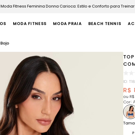
Moda Fitness Feminina Donna Carioca: Estilo e Conforto para Treinar
OS
MODA FITNESS
MODA PRAIA
BEACH TENNIS
AC
 Bojo
TOP 
COM
ID
:
T1
R$
ou
R$
Cor
:
A
Tama
P