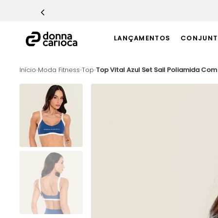
TERMOS MAIS BUSCADOS
1
º
Macacão
LANÇAMENTOS
CONJUNT
2
º
Casaco
3
º
Top
Moda Fitness
Top
Top Vital Azul Set Sail Poliamida Com
4
º
Short
5
º
Calça
6
º
Epic Vermelho
7
º
Conjunto
8
º
Macaquinho
9
º
Challenge Azul
10
º
Ultimate Rosa