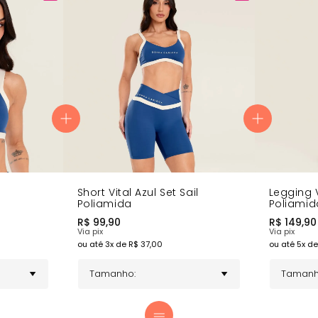
estilosos com o Short Vital Azul Set Ail ou a Legging Vital Azul Set 
 com um design único, conforto e sofisticação!
Short Vital Azul Set Sail
Legging V
Poliamida
Poliami
Emborra
R$
99,90
R$
149,90
Via pix
Via pix
ou até
3
x de R$
37,00
ou até
5
x de