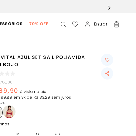
Entrar
ESSÓRIOS
70% OFF
VITAL AZUL SET SAIL POLIAMIDA
 BOJO
878_001
89
,
90
99
,
89
em
3
x de
R$
33
,
29
sem juros
zul
nhos:
M
G
GG