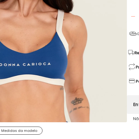
G
Re
P
P
Nã
Medidas da modelo