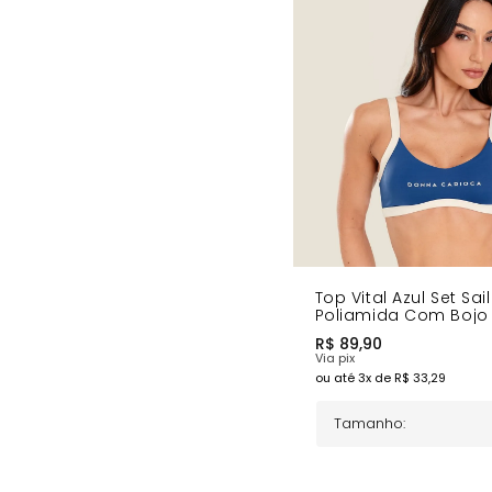
Sustentação e conforto absoluto
Detalhes claros que modernizam
Qualidade Donna Carioca garantida
Versatilidade para treinos e looks casuais
Estilo moderno e sofisticado
Liberdade de movimento
Combinações Ideais
O
Top Vital Azul Set Ail
é perfeito para compor looks fitness 
sofisticado nos seus treinos!
COMPRE AGORA
o Top Vital Azul Set Ail e eleve seu estilo
Top Vital Azul Set Sail
Poliamida Com Bojo
R$
89,90
Via pix
ou até
3
x de R$
33,29