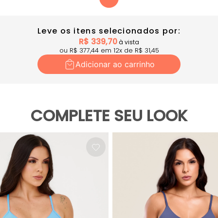
Leve os itens selecionados por:
R$
339,70
à vista
ou R$
377,44
em
12
x
de R$
31,45
Adicionar ao carrinho
COMPLETE SEU LOOK