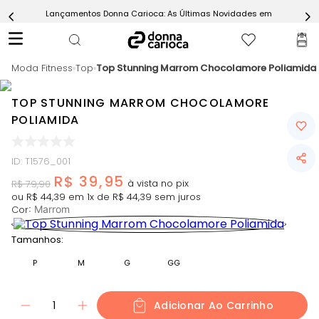
Lançamentos Donna Carioca: As Últimas Novidades em Moda Fitn
5
º
Calça
6
º
Epic Vermelho
Moda Fitness
7
º
Top
Top Stunning Marrom Chocolamore Poliamida
Conjunto
8
º
Macaquinho
TOP STUNNING MARROM CHOCOLAMORE
9
º
Challenge Azul
POLIAMIDA
10
º
Ultimate Rosa
ID
:
T1576_001
R$
39
,
95
R$
79
,
90
ou
R$
44
,
39
em
1
x de
R$
44
,
39
sem juros
Cor
:
Marrom
Tamanhos:
P
M
G
GG
1
Adicionar Ao Carrinho