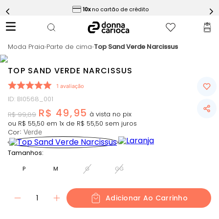
ess
10x
no cartão de crédito
5
º
Calça
6
º
Conjunto
Moda Praia
7
º
Parte de cima
Top Sand Verde Narcissus
Challenge Azul
8
º
Epic Vermelho
TOP SAND VERDE NARCISSUS
9
º
Ultimate Rosa
1
avaliação
10
º
Macaquinho
ID
:
BI0568_001
R$
49
,
95
R$
99
,
89
ou
R$
55
,
50
em
1
x de
R$
55
,
50
sem juros
Cor
:
Verde
Tamanhos:
P
M
G
GG
1
Adicionar Ao Carrinho