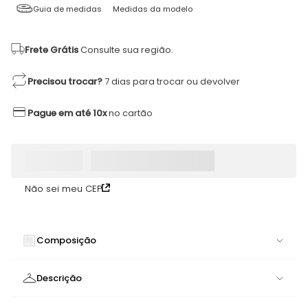
Guia de medidas
Medidas da modelo
Frete Grátis
Consulte sua região.
Precisou trocar?
7 dias para trocar ou devolver
Pague em até 10x
no cartão
Não sei meu CEP
Composição
80% POLIAMIDA 20% ELASTANO
Descrição
Top Sand Verde Narcissus | Naturalidade e Sofisticação