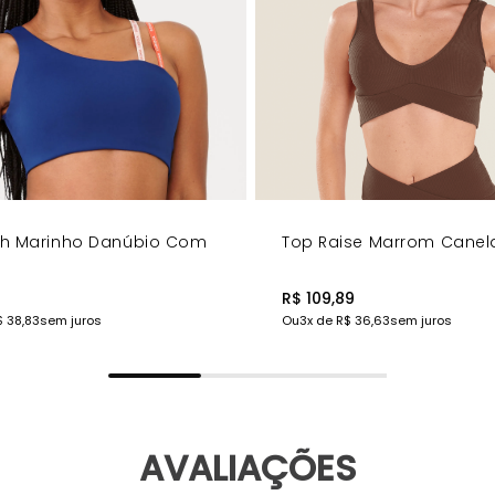
sh Marinho Danúbio Com
Top Raise Marrom Cane
7
R$ 109,89
$ 38,83
sem juros
Ou
3
x de
R$ 36,63
sem juros
AVALIAÇÕES