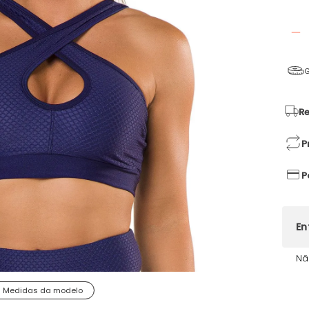
G
Re
P
P
Nã
Medidas da modelo