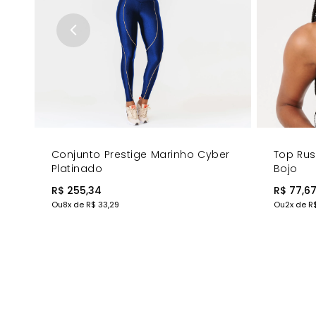
Conjunto Prestige Marinho Cyber
Top Ru
Platinado
Bojo
R$ 255,34
R$ 77,6
Ou
8
x de
R$ 33,29
Ou
2
x de
R