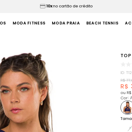
10x
no cartão de crédito
OS
MODA FITNESS
MODA PRAIA
BEACH TENNIS
AC
TOP
ID
:
T1
R$
77
,
R$
ou
R$
Cor
:
A
Tama
P