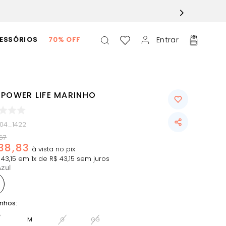
Entrar
ESSÓRIOS
70% OFF
 POWER LIFE MARINHO
204_1422
67
38
,
83
43
,
15
em
1
x de
R$
43
,
15
sem juros
zul
nhos:
M
G
GG