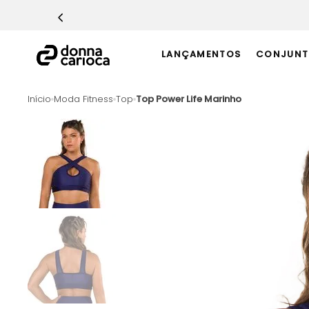
TERMOS MAIS BUSCADOS
1
º
Macacão
LANÇAMENTOS
CONJUNT
2
º
Casaco
3
º
Top
Moda Fitness
Top
Top Power Life Marinho
4
º
Short
5
º
Calça
6
º
Epic Vermelho
7
º
Conjunto
8
º
Macaquinho
9
º
Ultimate Rosa
10
º
Challenge Azul