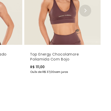
lado
Top Energy Chocolamore
Poliamida Com Bojo
R$ 111,00
Ou
3
x de
R$ 37,00
sem juros