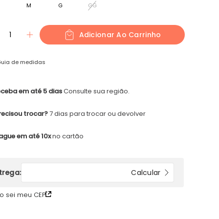
M
G
GG
1
Adicionar Ao Carrinho
uia de medidas
ceba em até 5 dias
Consulte sua região.
recisou trocar?
7 dias para trocar ou devolver
ague em até 10x
no cartão
o sei meu CEP