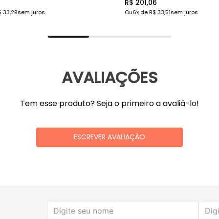
9
R$ 201,06
$ 33,29
sem juros
Ou
6
x de
R$ 33,51
sem juros
AVALIAÇÕES
Tem esse produto? Seja o primeiro a avaliá-lo!
ESCREVER AVALIAÇÃO