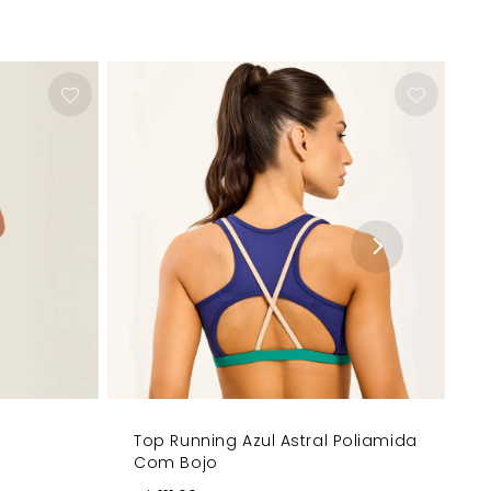
l ainda mais impactante! Adquira já o seu, e sinta-se
y
Top Running Azul Astral Poliamida
Com Bojo