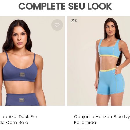
COMPLETE SEU LOOK
ta harmoniosamente
inino
renidade e elegância
21
%
nt Azul Blue Ivy ou a Legging Movement Azul Blue Ivy para um visua
ico Azul Dusk Em
Conjunto Horizon Blue Iv
ida Com Bojo
Poliamida