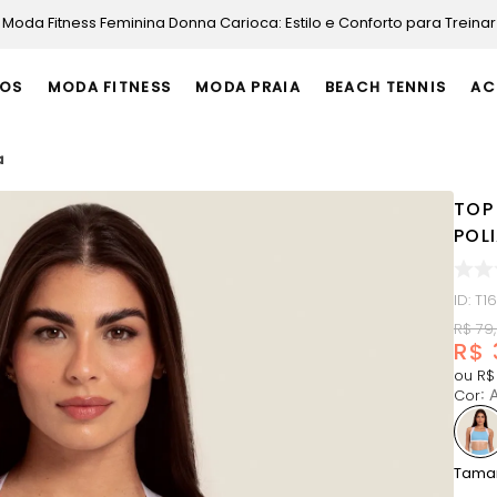
Moda Fitness Feminina Donna Carioca: Estilo e Conforto para Treinar
OS
MODA FITNESS
MODA PRAIA
BEACH TENNIS
AC
a
TOP
POL
ID
:
T1
R$
79
,
R$
ou
R$
Cor
:
A
Tama