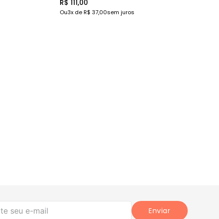
R$ 111,00
Ou
3
x de
R$ 37,00
sem juros
Enviar