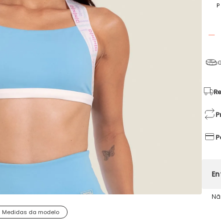
P
G
Re
P
P
Nã
Medidas da modelo