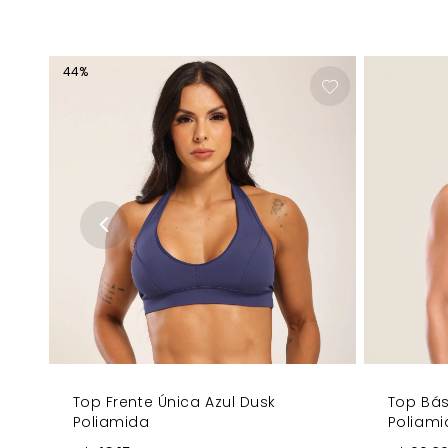
Cós Fino Off White - Detalhe elegante que contras
Decote Reto - Design moderno e versátil
Alças Cruzadas nas Costas - Detalhe distintivo e fem
Cor Azul Blue Ivy - Tom sofisticado que transmite se
44
%
NÃO POSSUI BOJO
POSSUI FORRO INTEIRO
COMPRE AGORA
- Experimente combinar com o Short Moveme
poderosa em qualquer ocasião!
Top Frente Única Azul Dusk
Top Bás
Poliamida
Poliam