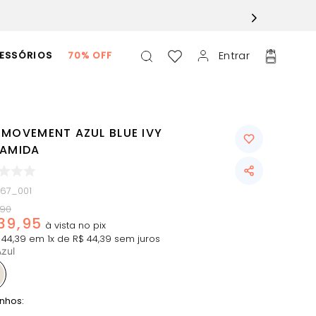
Entrar
ESSÓRIOS
70% OFF
 MOVEMENT AZUL BLUE IVY
IAMIDA
667_001
90
39
,
95
44
,
39
em
1
x de
R$
44
,
39
sem juros
zul
nhos: