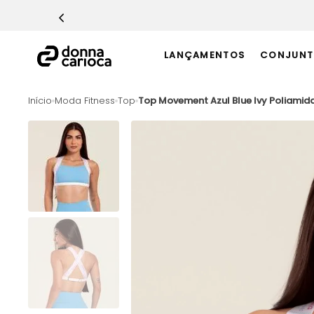
TERMOS MAIS BUSCADOS
1
º
Macacão
LANÇAMENTOS
CONJUNT
2
º
Casaco
3
º
Top
Moda Fitness
Top
Top Movement Azul Blue Ivy Poliamid
4
º
Short
5
º
Calça
6
º
Epic Vermelho
7
º
Conjunto
8
º
Macaquinho
9
º
Challenge Azul
10
º
Ultimate Rosa