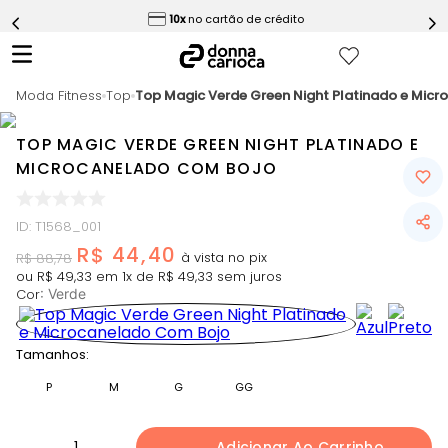
ess
10x
no cartão de crédito
5
º
Calça
6
º
Epic Vermelho
Moda Fitness
7
º
Top
Top Magic Verde Green Night Platinado e Mic
Conjunto
8
º
Macaquinho
TOP MAGIC VERDE GREEN NIGHT PLATINADO E
9
º
Challenge Azul
MICROCANELADO COM BOJO
10
º
Ultimate Rosa
ID
:
T1568_001
R$
44
,
40
R$
88
,
78
ou
R$
49
,
33
em
1
x de
R$
49
,
33
sem juros
Cor
:
Verde
Tamanhos:
P
M
G
GG
1
Adicionar Ao Carrinho