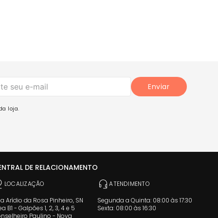
Enviar
a loja.
ENTRAL DE RELACIONAMENTO
LOCALIZAÇÃO
ATENDIMENTO
a Arídio da Rosa Pinheiro, SN
Segunda a Quinta: 08:00 às 17:30
ea B1 - Galpões 1, 2, 3, 4 e 5
Sexta: 08:00 às 16:30
nselheiro Paulino - Nova