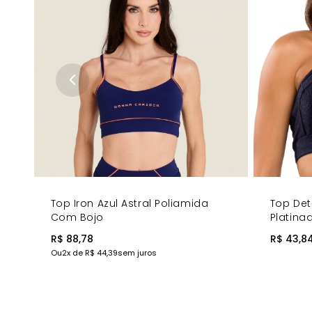
Top Iron Azul Astral Poliamida
Top Det
Com Bojo
Platina
R$ 88,78
R$ 43,8
Ou
2
x de
R$ 44,39
sem juros