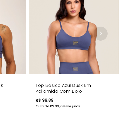
sk
Top Básico Azul Dusk Em
Poliamida Com Bojo
R$ 99,89
Ou
3
x de
R$ 33,29
sem juros