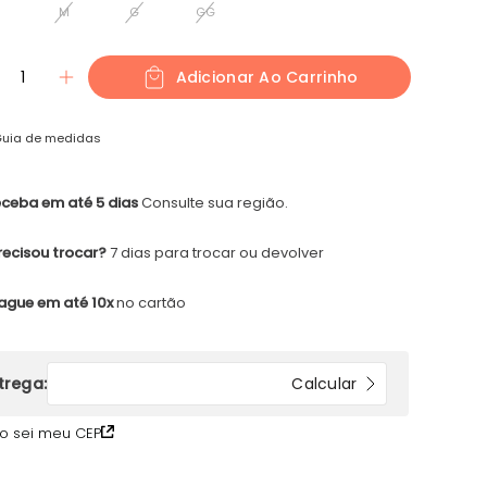
M
G
GG
1
Adicionar Ao Carrinho
uia de medidas
ceba em até 5 dias
Consulte sua região.
recisou trocar?
7 dias para trocar ou devolver
ague em até 10x
no cartão
o sei meu CEP