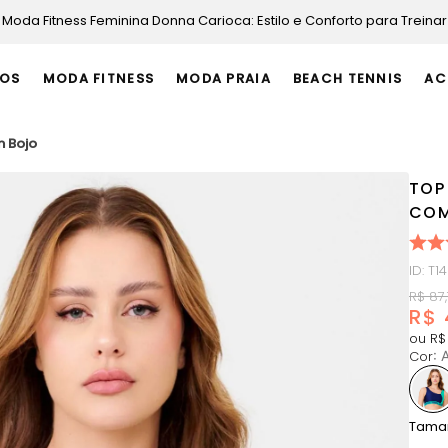
Moda Fitness Feminina Donna Carioca: Estilo e Conforto para Treinar
OS
MODA FITNESS
MODA PRAIA
BEACH TENNIS
AC
m Bojo
TOP
COM
ID
:
T1
R$
87
,
R$
ou
R$
Cor
:
A
Tama