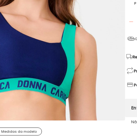
P
G
Re
P
P
Nã
Medidas da modelo