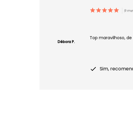
9 me
Top maravilhoso, de
Débora P.
Sim, recomen