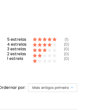
5
estrelas
1
4
estrelas
0
3
estrelas
0
2
estrelas
0
1
estrela
0
Ordernar por:
Mais antigos primeiro