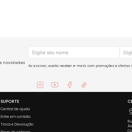
as novidades
Ao assinar, aceito receber e-mails com promoções e ofertas d
SUPORTE
C
Central de ajuda
Entre em contato
Ru
Troca e Devolução
Ár
Co
Prazo de entrega