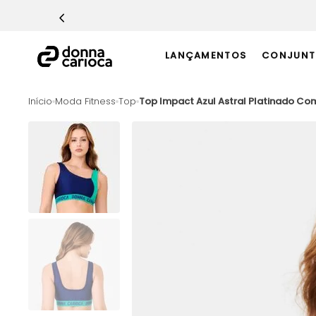
TERMOS MAIS BUSCADOS
1
º
Macacão
LANÇAMENTOS
CONJUNT
2
º
Casaco
3
º
Top
Moda Fitness
Top
Top Impact Azul Astral Platinado Co
4
º
Short
5
º
Calça
6
º
Epic Vermelho
7
º
Conjunto
8
º
Macaquinho
9
º
Ultimate Rosa
10
º
Challenge Azul