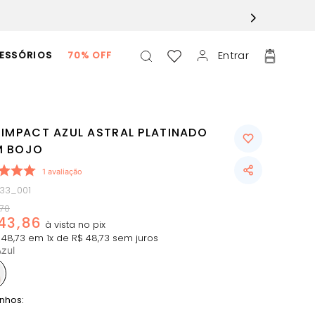
Entrar
ESSÓRIOS
70% OFF
 IMPACT AZUL ASTRAL PLATINADO
 BOJO
1
avaliação
433_001
70
43
,
86
48
,
73
em
1
x de
R$
48
,
73
sem juros
zul
nhos: