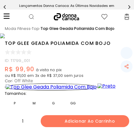
Lançamentos Donna Carioca: As Últimas Novidades em Moda Fitn
5
º
Short
6
º
Epic Vermelho
Moda Fitness
7
º
Top
Top Glee Geada Poliamida Com Bojo
Conjunto
8
º
Challenge Azul
TOP GLEE GEADA POLIAMIDA COM BOJO
9
º
Ultimate Rosa
10
º
Macaquinho
ID
:
T1799_001
R$
99
,
90
ou
R$
111
,
00
em
3
x de
R$
37
,
00
sem juros
Cor
:
Off White
Tamanhos:
P
M
G
GG
1
Adicionar Ao Carrinho