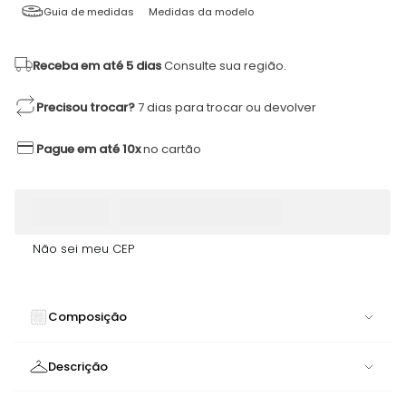
Guia de medidas
Medidas da modelo
Receba em até 5 dias
Consulte sua região.
Precisou trocar?
7 dias para trocar ou devolver
Pague em até 10x
no cartão
Não sei meu CEP
Composição
84% POLIAMIDA 16% ELASTANO
Descrição
Top Glee Geada Poliamida com Bojo | Design Assimétrico