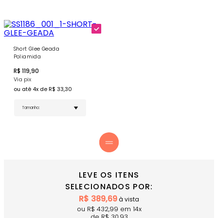
volume conforme sua preferência, garantindo um
caimento perfeito.
Forro Interno Completo - Garante cobertura total e
segurança, mesmo durante os movimentos mais
intensos, para que você treine com total confiança.
Short Glee Geada
COMPRE AGORA
o Short Glee Geada e garente, um estilo
Poliamida
com a combinação perfeita entre design, conforto e
sofisticação.
R$
119,90
Via pix
ou até
4
x de R$
33,30
LEVE OS ITENS
SELECIONADOS POR:
R$
389,69
à vista
ou R$
432,99
em
14
x
de R$
30,93