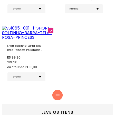
Barra Tela Rosa e a Regata Nadador Tela Costas
Rosa. É a escolha certeira para aproveitar o
verão ao máximo! - POSSUI FORRO - POSSUI
BOJO REMOVÍVEL
Short Soltinho Barra Tela
Rosa Princess Poliamida
Soft
R$
99,90
Via pix
ou até
1
x de R$
111,00
LEVE OS ITENS