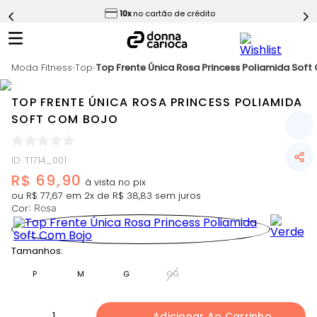
ess
10x
no cartão de crédito
5
º
Calça
6
º
Macaquinho
Moda Fitness
7
º
Top
Top Frente Única Rosa Princess Poliamida Soft
Epic Vermelho
8
º
Conjunto
TOP FRENTE ÚNICA ROSA PRINCESS POLIAMIDA
9
º
Challenge Azul
SOFT COM BOJO
10
º
Ultimate Rosa
ID
:
T1714_001
R$
69
,
90
ou
R$
77
,
67
em
2
x de
R$
38
,
83
sem juros
Cor
:
Rosa
Tamanhos:
P
M
G
GG
1
Adicionar Ao Carrinho