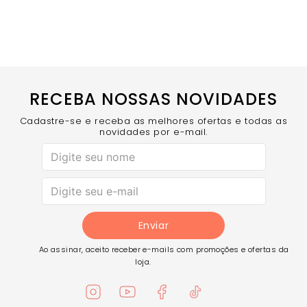
Recortes Estratégicos - Valoriza a região do busto
com sofisticação.
Alças Cruzadas nas Costas - Sustentação e firmeza
com decote até o cós.
Tag Emborrachada Donna Carioca - Selo de
qualidade Donna Carioca.
COMPRE AGORA
- O top básico que combina elegância e
funcionalidade para seu estilo de vida ativo!
RECEBA NOSSAS NOVIDADES
Cadastre-se e receba as melhores ofertas e todas as
novidades por e-mail.
Enviar
Ao assinar, aceito receber e-mails com promoções e ofertas da
loja.