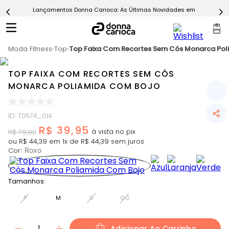
Lançamentos Donna Carioca: As Últimas Novidades em Moda Fitn
5
º
Calça
6
º
Epic Vermelho
Moda Fitness
7
º
Top
Top Faixa Com Recortes Sem Cós Monarca Pol
Conjunto
8
º
Macaquinho
TOP FAIXA COM RECORTES SEM CÓS
9
º
Ultimate Rosa
MONARCA POLIAMIDA COM BOJO
10
º
Challenge Azul
ID
:
T0574_014
R$
39
,
95
R$
79
,
90
ou
R$
44
,
39
em
1
x de
R$
44
,
39
sem juros
Cor
:
Roxo
Tamanhos:
P
M
G
GG
1
Adicionar Ao Carrinho