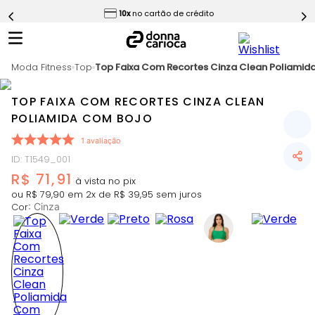
ess
10x
no cartão de crédito
5
º
Short
6
º
Epic Vermelho
Moda Fitness
7
º
Top
Top Faixa Com Recortes Cinza Clean Poliamid
Conjunto
8
º
Challenge Azul
TOP FAIXA COM RECORTES CINZA CLEAN
9
º
Ultimate Rosa
POLIAMIDA COM BOJO
10
º
Macaquinho
1
avaliação
ID
:
T1549_001
R$
71
,
91
ou
R$
79
,
90
em
2
x de
R$
39
,
95
sem juros
Cor
:
Cinza
Slide 1 of 10