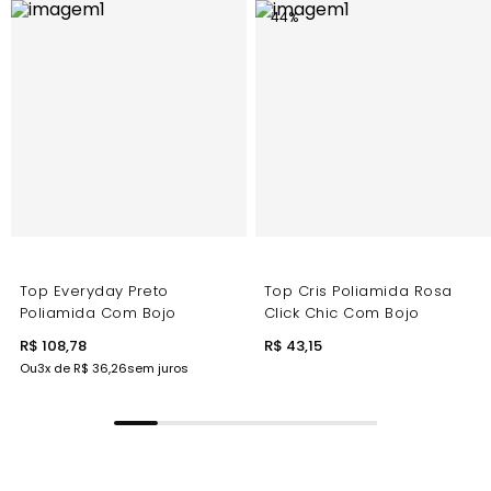
44
%
Top Everyday Preto
Top Cris Poliamida Rosa
Poliamida Com Bojo
Click Chic Com Bojo
R$ 108,78
R$ 43,15
Ou
3
x de
R$ 36,26
sem juros