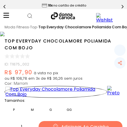
ess
10x
no cartão de crédito
5
º
Short
6
º
Epic Vermelho
Moda Fitness
7
º
Top
Top Everyday Chocolamore Poliamida Com Bo
Conjunto
8
º
Challenge Azul
TOP EVERYDAY CHOCOLAMORE POLIAMIDA
9
º
Ultimate Rosa
COM BOJO
10
º
Macaquinho
ID
:
T1875_002
R$
97
,
90
ou
R$
108
,
78
em
3
x de
R$
36
,
26
sem juros
Cor
:
Marrom
Tamanhos:
P
M
G
GG
1
Adicionar Ao Carrinho