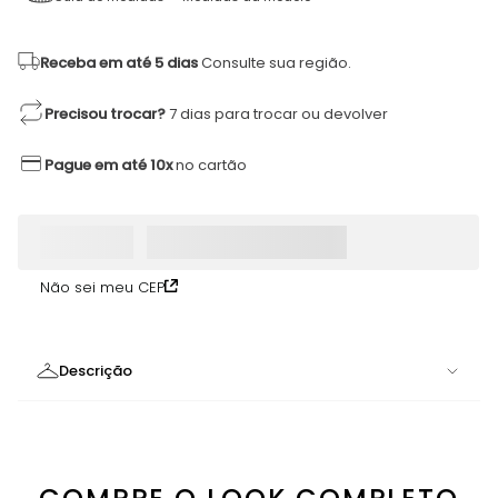
Receba em até 5 dias
Consulte sua região.
Precisou trocar?
7 dias para trocar ou devolver
Pague em até 10x
no cartão
Não sei meu CEP
Descrição
Top estampado com arco em V e bojo
removível. Essa peça possui alças com
regulagem e nas costas amarração. Peça cheia
de atitude e ousadia, perfeito para o verão. -
ATENÇÃO! A estampa está posicionada nas