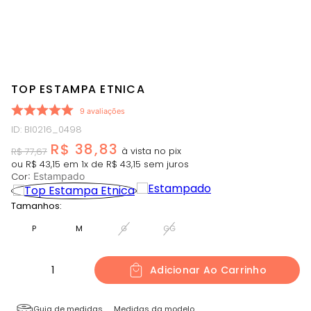
TOP ESTAMPA ETNICA
9
avaliações
ID
:
BI0216_0498
R$
38
,
83
R$
77
,
67
ou
R$
43
,
15
em
1
x de
R$
43
,
15
sem juros
Cor
:
Estampado
Tamanhos:
P
M
G
GG
1
Adicionar Ao Carrinho
Guia de medidas
Medidas da modelo