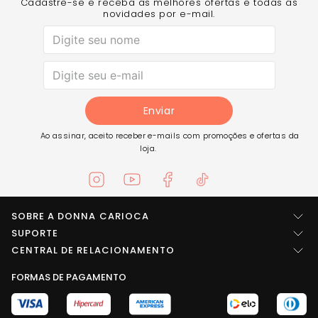
Cadastre-se e receba as melhores ofertas e todas as
novidades por e-mail.
Enviar
Ao assinar, aceito receber e-mails com promoções e ofertas da
loja.
SOBRE A DONNA CARIOCA
Quem somos
SUPORTE
Central de ajuda
CENTRAL DE RELACIONAMENTO
Imprensa
Entre em contato
FORMAS DE PAGAMENTO
LOCALIZAÇÃO
Trabalhe conosco
Troca e Devolução
Rua Arídio da rosa pinheiro, SN Área B1 - Galpões 1, 2, 3, 4 e 5
Seja um fornecedor
Conselheiro Paulino, Nova Friburgo - RJ - CEP: 28633-789