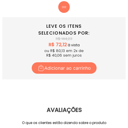
LEVE OS ITENS
SELECIONADOS POR:
R$
144,23
R$
72,12
à vista
ou R$
80,13
em
2
x
de
R$
40,06
sem juros
Adicionar ao carrinho
AVALIAÇÕES
O que os clientes estão dizendo sobre o produto