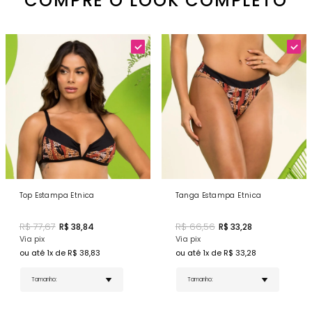
COMPRE O LOOK COMPLETO
peças de forma variada.
Top Estampa Etnica
Tanga Estampa Etnica
R$
77,67
R$
66,56
R$
38,84
R$
33,28
Via pix
Via pix
ou até
1
x de R$
38,83
ou até
1
x de R$
33,28