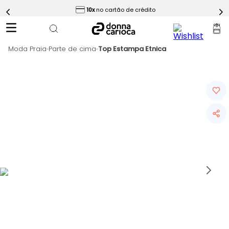
ess
10x
no cartão de crédito
5
º
Calça
6
º
Macaquinho
Moda Praia
7
º
Parte de cima
Top Estampa Etnica
Epic Vermelho
8
º
Conjunto
9
º
Challenge Azul
10
º
Ultimate Rosa