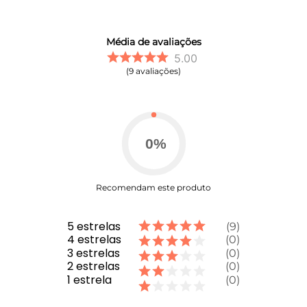
Média de avaliações
5.00
9
avaliações
0
%
Recomendam este produto
5
estrelas
9
4
estrelas
0
3
estrelas
0
2
estrelas
0
1
estrela
0