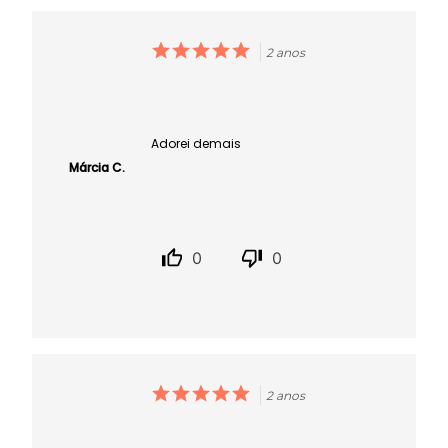
2 anos
Adorei demais
Márcia C.
0
0
2 anos