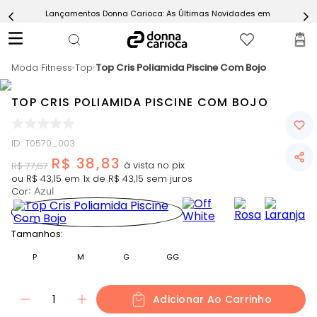
Lançamentos Donna Carioca: As Últimas Novidades em Moda Fitn
5
º
Calça
6
º
Epic Vermelho
Moda Fitness
7
º
Top
Top Cris Poliamida Piscine Com Bojo
Conjunto
8
º
Macaquinho
TOP CRIS POLIAMIDA PISCINE COM BOJO
9
º
Ultimate Rosa
10
º
Challenge Azul
ID
:
T0570_003
R$
38
,
83
R$
77
,
67
ou
R$
43
,
15
em
1
x de
R$
43
,
15
sem juros
Cor
:
Azul
Tamanhos:
P
M
G
GG
1
Adicionar Ao Carrinho