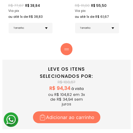
com decote até o cós.
Tag Emborrachada Donna Carioca - Selo de
R$
77,67
R$
111,00
R$
38,84
R$
55,50
qualidade Donna Carioca.
Via pix
Via pix
ou até
1
x de R$
38,83
ou até
1
x de R$
61,67
COMPRE AGORA
- O top básico que combina elegância e
funcionalidade para seu estilo de vida ativo!
LEVE OS ITENS
SELECIONADOS POR:
R$
188,67
R$
94,34
à vista
ou R$
104,82
em
3
x
de R$
34,94
sem
juros
Adicionar ao carrinho