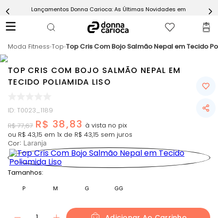
Lançamentos Donna Carioca: As Últimas Novidades em Moda Fitn
5
º
Calça
6
º
Epic Vermelho
Moda Fitness
7
º
Top
Top Cris Com Bojo Salmão Nepal em Tecido Pol
Conjunto
8
º
Macaquinho
TOP CRIS COM BOJO SALMÃO NEPAL EM
9
º
Challenge Azul
TECIDO POLIAMIDA LISO
10
º
Ultimate Rosa
ID
:
T0023_1189
R$
38
,
83
R$
77
,
67
ou
R$
43
,
15
em
1
x de
R$
43
,
15
sem juros
Cor
:
Laranja
Tamanhos:
P
M
G
GG
1
Adicionar Ao Carrinho