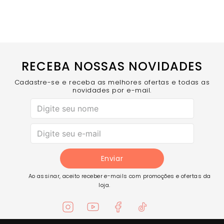
Alças Cruzadas nas Costas - Sustentação e firmeza
com decote até o cós.
Tag Emborrachada Donna Carioca - Selo de
qualidade Donna Carioca.
COMPRE AGORA
- O top básico que combina elegância e
funcionalidade para seu estilo de vida ativo!
RECEBA NOSSAS NOVIDADES
Cadastre-se e receba as melhores ofertas e todas as
novidades por e-mail.
Enviar
Ao assinar, aceito receber e-mails com promoções e ofertas da
loja.