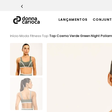
TERMOS MAIS BUSCADOS
1
º
Macacão
LANÇAMENTOS
CONJUNT
2
º
Casaco
3
º
Top
Moda Fitness
Top
Top Cosmo Verde Green Night Polia
4
º
Calça
5
º
Short
6
º
Epic Vermelho
7
º
Conjunto
8
º
Challenge Azul
9
º
Ultimate Rosa
10
º
Macaquinho