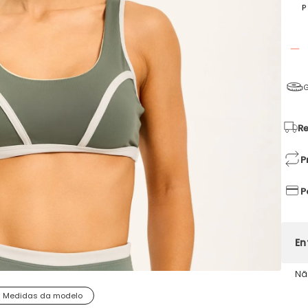
P
G
Re
P
P
Nã
Medidas da modelo