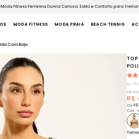
Moda Fitness Feminina Donna Carioca: Estilo e Conforto para Treinar
OS
MODA FITNESS
MODA PRAIA
BEACH TENNIS
AC
mida Com Bojo
TOP
POL
ID
:
T1
R$
99
R$
ou
R$
Cor
:
Tama