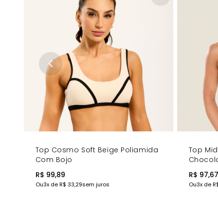
Top Cosmo Soft Beige Poliamida
Top Mi
Com Bojo
Chocol
Bojo
R$ 99,89
R$ 97,6
Ou
3
x de
R$ 33,29
sem juros
Ou
3
x de
R