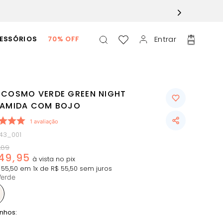
Entrar
ESSÓRIOS
70% OFF
 COSMO VERDE GREEN NIGHT
IAMIDA COM BOJO
1
avaliação
743_001
,
89
49
,
95
55
,
50
em
1
x de
R$
55
,
50
sem juros
Verde
nhos: