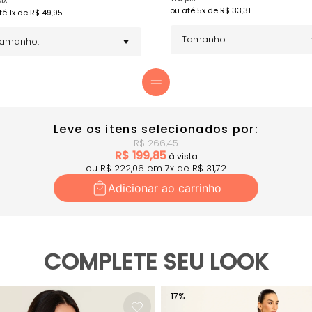
ix
ou até
5
x de R$
33,31
té
1
x de R$
49,95
Leve os itens selecionados por:
R$
266,45
R$
199,85
à vista
ou R$
222,06
em
7
x
de R$
31,72
Adicionar ao carrinho
COMPLETE SEU LOOK
17
%