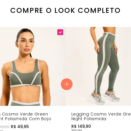
busto com sofisticação
COMPRE O LOOK COMPLETO
n moderno e distintivo
gging Verde Green Night
!
p Cosmo Verde Green
Legging Cosmo Verde Gr
ht Poliamida Com Bojo
Night Poliamida
R$
149,90
R$
49,95
99,89
Via pix