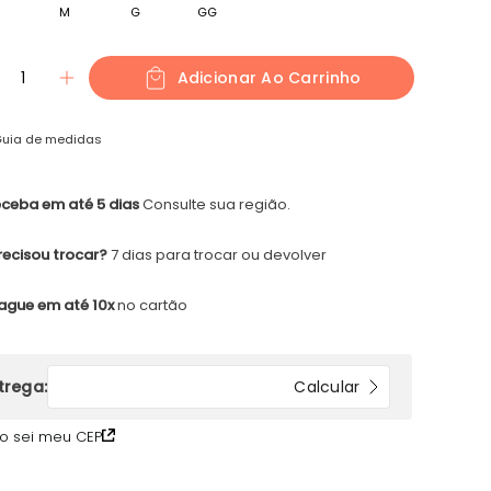
M
G
GG
1
Adicionar Ao Carrinho
uia de medidas
ceba em até 5 dias
Consulte sua região.
recisou trocar?
7 dias para trocar ou devolver
ague em até 10x
no cartão
o sei meu CEP