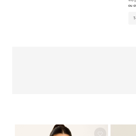
Via p
ou a