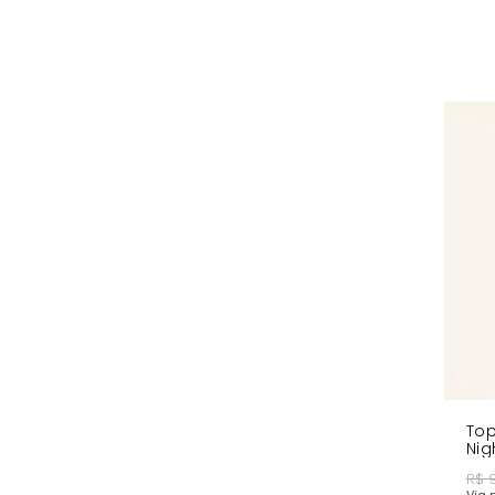
Recorte Estratégico no Busto - Valoriza a região do 
Decote frontal em "U" e quadrado nas costas - Desig
Tag Donna Carioca - Detalhe distintivo da marca
COMPRE AGORA
- Complete seu look com o
Shorts
ou a
Le
To
Nig
R$