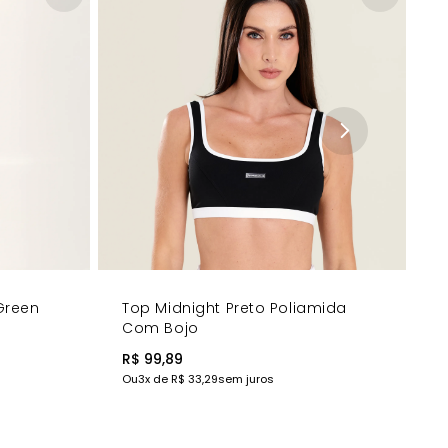
Green
Top Midnight Preto Poliamida
Com Bojo
R$ 99,89
Ou
3
x de
R$ 33,29
sem juros