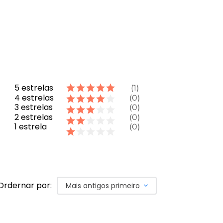
5
estrelas
1
4
estrelas
0
3
estrelas
0
2
estrelas
0
1
estrela
0
Ordernar por:
Mais antigos primeiro