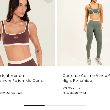
dnight Marrom
Conjunto Cosmo Verde 
amore Poliamida Com
Night Poliamida
7
R$ 222,06
$ 32,55
sem juros
Ou
7
x de
R$ 32,94