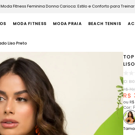
Moda Fitness Feminina Donna Carioca: Estilo e Conforto para Treinar
OS
MODA FITNESS
MODA PRAIA
BEACH TENNIS
AC
do Liso Preto
TOP
LIS
ID
:
BI
R$
70
,
R$
ou
R$
Cor
:
P
Tama