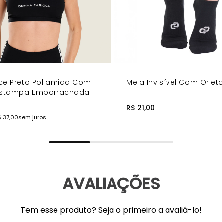
ernidade e personalidade ao visual.
 ajuste no pescoço e nas costas.
 diferentes tipos de corpo com elegância.
nalizado para um conjunto minimalista sofisticado!
ce Preto Poliamida Com
Meia Invisível Com Orlet
 Estampa Emborrachada
R$ 21,00
$ 37,00
sem juros
AVALIAÇÕES
Tem esse produto? Seja o primeiro a avaliá-lo!