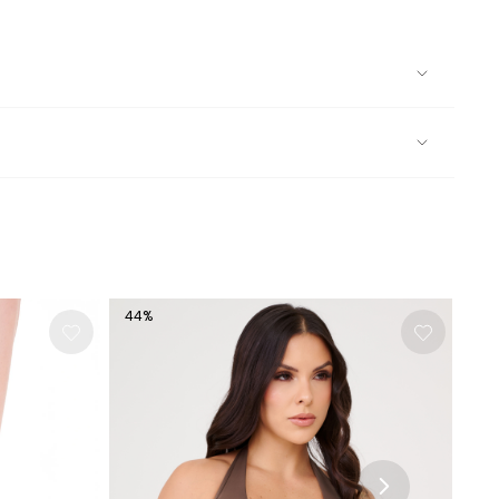
ixar de molho; Lavar com muita água; Secar à sombra; Caso
de identidade de marca exclusiva. O design liso cria uma
e, e o bojo removível garante versatilidade e conforto
44
%