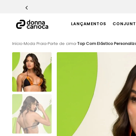
TERMOS MAIS BUSCADOS
1
º
Macacão
LANÇAMENTOS
CONJUNT
2
º
Casaco
3
º
Top
Moda Praia
Parte de cima
Top Com Elástico Personaliza
4
º
Short
5
º
Calça
6
º
Epic Vermelho
7
º
Conjunto
8
º
Macaquinho
9
º
Ultimate Rosa
10
º
Challenge Azul