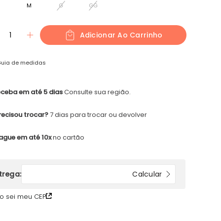
M
G
GG
1
Adicionar Ao Carrinho
uia de medidas
ceba em até 5 dias
Consulte sua região.
recisou trocar?
7 dias para trocar ou devolver
ague em até 10x
no cartão
o sei meu CEP