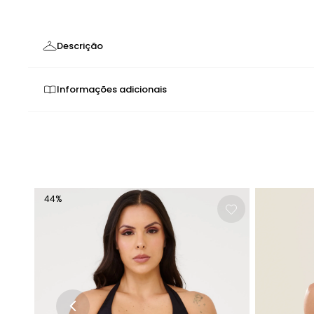
Descrição
Top com Elástico Personalizado Liso | Minimalismo e Iden
Informações adicionais
Elegância Minimalista e Personalização Exclusiva
Cores neon possuem baixa solidez. Por isso, o produto po
O
Top com Elástico Personalizado Liso
é a peça que combin
o produto possua tela/tule, vista-o com delicadeza.
base elegante e atemporal, enquanto os elásticos persona
personalizado para todos os momentos.
Tecnologia e Design
Características de Performance
44
%
Design Liso Clássico - Base elegante e atemporal q
Bojo Removível - Versatilidade que permite suport
Tecido de Alta Qualidade - Garante elasticidade, re
Construção Minimalista - Design limpo que prioriza f
Design Exclusivo
Elásticos Personalizados Donna Carioca - Detalhes e