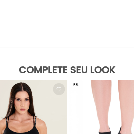
tidade de Marca
derá soltar tinta, usar SABÃO NEUTRO; Lavar separadamente; Não de
a perfeitamente minimalismo sofisticado, versatilidade e um toque 
lizados Donna Carioca adicionam contraste marcante e autenticidad
COMPLETE SEU LOOK
5
%
ue combina com qualquer estilo e ocasião.
e personalizado conforme suas necessidades.
sistência e secagem rápida superior.
uncionalidade e elegância.
xclusivos que criam identidade única e autenticidade.