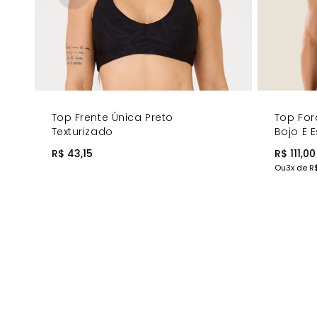
Contraste Marcante - Combinação que adiciona mod
Amarrações Ajustáveis - Personalização perfeita do
Modelagem Triangular - Corte clássico que favorece
COMPRE AGORA
- Combine com a Tanga com Elástico Perso
Top Frente Única Preto
Top For
Texturizado
Bojo E
R$ 43,15
R$ 111,00
Ou
3
x de
R