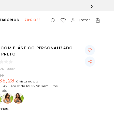
Entrar
ESSÓRIOS
70% OFF
 COM ELÁSTICO PERSONALIZADO
O PRETO
0217_0002
56
35
,
28
39
,
20
em
1
x de
R$
39
,
20
sem juros
reto
nhos: