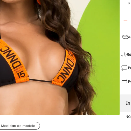
P
G
Re
P
P
Nã
Medidas da modelo