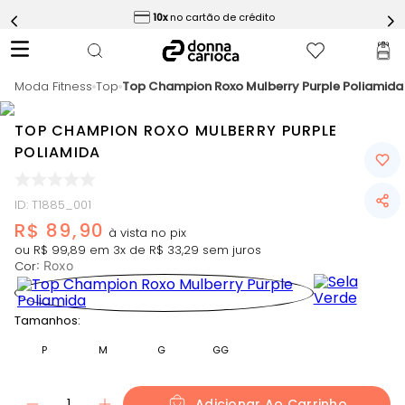
ess
10x
no cartão de crédito
5
º
Calça
6
º
Conjunto
Moda Fitness
7
º
Top
Top Champion Roxo Mulberry Purple Poliamida
Challenge Azul
8
º
Epic Vermelho
TOP CHAMPION ROXO MULBERRY PURPLE
9
º
Ultimate Rosa
POLIAMIDA
10
º
Macaquinho
ID
:
T1885_001
R$
89
,
90
ou
R$
99
,
89
em
3
x de
R$
33
,
29
sem juros
Cor
:
Roxo
Tamanhos:
P
M
G
GG
1
Adicionar Ao Carrinho