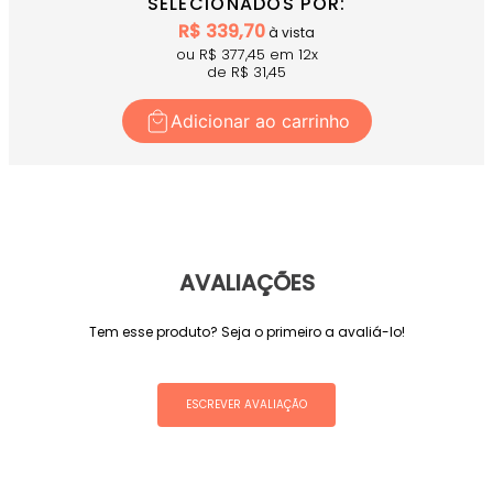
SELECIONADOS POR:
R$
339,70
à vista
ou R$
377,45
em
12
x
de R$
31,45
Adicionar ao carrinho
AVALIAÇÕES
Tem esse produto? Seja o primeiro a avaliá-lo!
ESCREVER AVALIAÇÃO