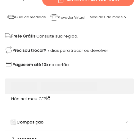
Guia de medidas
Medidas da modelo
Provador Virtual
Frete Grátis
Consulte sua região.
Precisou trocar?
7 dias para trocar ou devolver
Pague em até 10x
no cartão
Não sei meu CEP
Composição
84% POLIAMIDA 16% ELASTANO