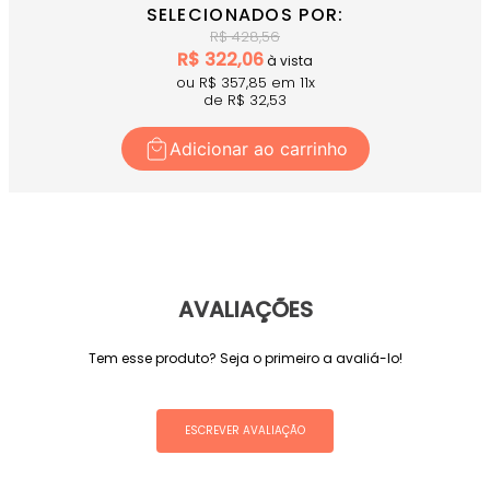
SELECIONADOS POR:
R$
428,56
R$
322,06
à vista
ou R$
357,85
em
11
x
de R$
32,53
Adicionar ao carrinho
AVALIAÇÕES
Tem esse produto? Seja o primeiro a avaliá-lo!
ESCREVER AVALIAÇÃO