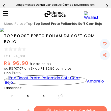
Lançamentos Donna Carioca: As Últimas Novidades em Moda Fitn
5
º
Short
6
º
Epic Vermelho
Moda Fitness
7
º
Top
Top Boost Preto Poliamida Soft Com Bojo
Conjunto
8
º
Challenge Azul
TOP BOOST PRETO POLIAMIDA SOFT COM
9
º
Ultimate Rosa
BOJO
10
º
Macaquinho
ID
:
T1824_001
R$
96
,
90
ou
R$
107
,
67
em
3
x de
R$
35
,
89
sem juros
Cor
:
Preto
Tamanhos:
P
M
G
GG
1
Adicionar Ao Carrinho