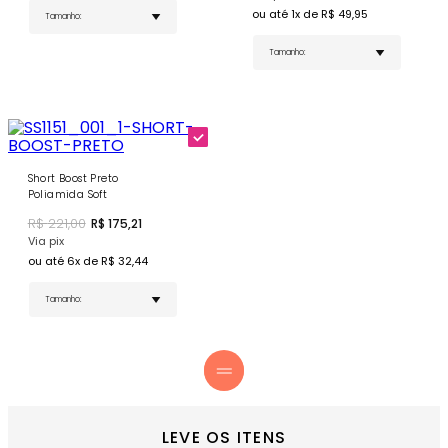
Tag Emborrachada Personalizada - Detalhe
ou até
1
x de R$
49,95
exclusivo que confere autenticidade à peça
COMPRE AGORA
- Combine com o
Short Boost Preto
para
o conjunto de beach tennis perfeito!
Short Boost Preto
Poliamida Soft
R$
221,00
R$
175,21
Via pix
ou até
6
x de R$
32,44
LEVE OS ITENS