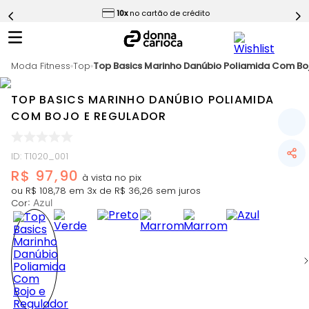
ess
10x
no cartão de crédito
5
º
Calça
6
º
Epic Vermelho
Moda Fitness
7
º
Top
Top Basics Marinho Danúbio Poliamida Com Bo
Conjunto
8
º
Macaquinho
TOP BASICS MARINHO DANÚBIO POLIAMIDA
9
º
Ultimate Rosa
COM BOJO E REGULADOR
10
º
Challenge Azul
ID
:
T1020_001
R$
97
,
90
ou
R$
108
,
78
em
3
x de
R$
36
,
26
sem juros
Cor
:
Azul
Slide 1 of 7