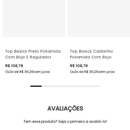
Top Basics Preto Poliamida
Top Basics Castanho
Com Bojo E Regulador
Poliamida Com Bojo
R$ 108,78
R$ 108,78
Ou
3
x de
R$ 36,26
sem juros
Ou
3
x de
R$ 36,26
sem juros
AVALIAÇÕES
Tem esse produto? Seja o primeiro a avaliá-lo!