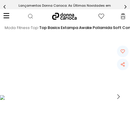
Lançamentos Donna Carioca: As Últimas Novidades em Moda Fitn
5
º
Calça
6
º
Epic Vermelho
Moda Fitness
7
º
Top
Top Basics Estampa Awake Poliamida Soft Co
Conjunto
8
º
Macaquinho
9
º
Ultimate Rosa
10
º
Challenge Azul