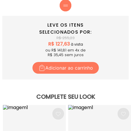
LEVE OS ITENS
SELECIONADOS POR:
R$
255,23
R$
127,63
à vista
ou R$
141,81
em
4
x
de
R$
35,45
sem juros
Adicionar ao carrinho
COMPLETE SEU LOOK