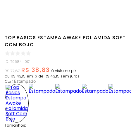
TOP BASICS ESTAMPA AWAKE POLIAMIDA SOFT
COM BOJO
ID
:
T0584_001
R$
38
,
83
R$
77
,
67
ou
R$
43
,
15
em
1
x de
R$
43
,
15
sem juros
Cor
:
Estampado
Tamanhos: