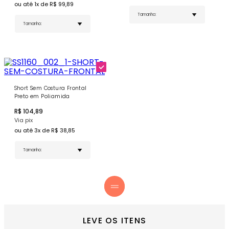
ou até
1
x de R$
99,89
Preto Sem Costura
.
Short Sem Costura Frontal
Preto em Poliamida
R$
104,89
Via pix
ou até
3
x de R$
38,85
LEVE OS ITENS