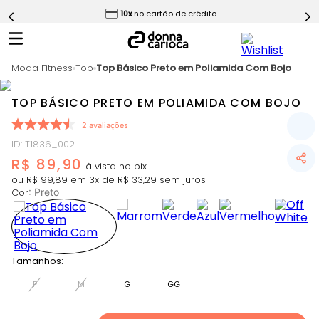
ess
10x
no cartão de crédito
5
º
Calça
6
º
Epic Vermelho
Moda Fitness
7
º
Top
Top Básico Preto em Poliamida Com Bojo
Conjunto
8
º
Macaquinho
TOP BÁSICO PRETO EM POLIAMIDA COM BOJO
9
º
Challenge Azul
2
avaliações
10
º
Ultimate Rosa
ID
:
T1836_002
R$
89
,
90
ou
R$
99
,
89
em
3
x de
R$
33
,
29
sem juros
Cor
:
Preto
Tamanhos:
P
M
G
GG