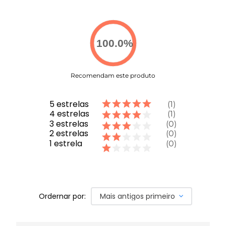
100.0
%
Recomendam este produto
5
estrelas
1
4
estrelas
1
3
estrelas
0
2
estrelas
0
1
estrela
0
Ordernar por:
Mais antigos primeiro