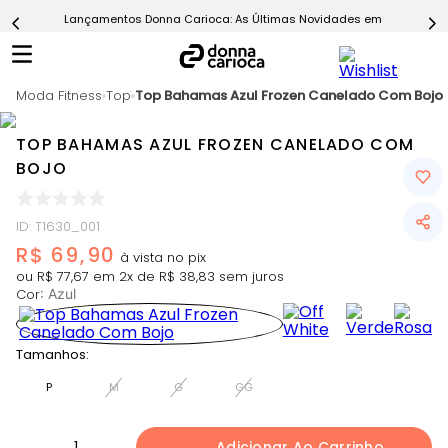
Lançamentos Donna Carioca: As Últimas Novidades em Moda Fitn
5
º
Short
6
º
Epic Vermelho
Moda Fitness
7
º
Top
Top Bahamas Azul Frozen Canelado Com Bojo
Conjunto
8
º
Challenge Azul
TOP BAHAMAS AZUL FROZEN CANELADO COM
9
º
Ultimate Rosa
BOJO
10
º
Macaquinho
ID
:
T1630_001
R$
69
,
90
ou
R$
77
,
67
em
2
x de
R$
38
,
83
sem juros
Cor
:
Azul
Tamanhos:
P
M
G
GG
1
Adicionar Ao Carrinho