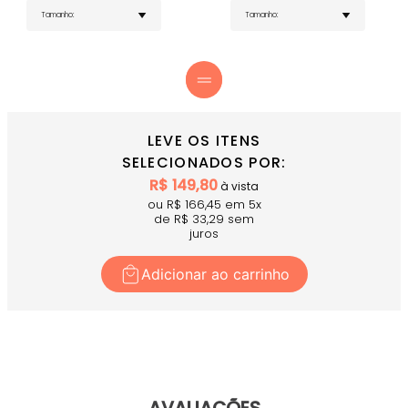
passadores prateados e cós anatômico com
elástico embutido, conferindo um ajuste mais
adequado da peça ao seu corpo. Fica lindo
combinado com uma saia branca ou de paetês!
Fique de bem com a vida com nosso Top Azul
Claro Bahamas! Uma dica… combine-o com
nossa Legging Azul Claro Bahamas ou nosso
Short Azul Claro Bahamas, e envolva-se em
LEVE OS ITENS
uma sensação de frescor e bem-estar! Para
complementar seu look, experimente combinar
SELECIONADOS POR:
com nosso Cropped Manga Longa Off White!
R$
149,80
à vista
ou R$
166,45
em
5
x
de R$
33,29
sem
juros
Adicionar ao carrinho