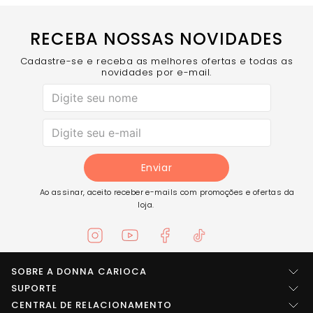
RECEBA NOSSAS NOVIDADES
Cadastre-se e receba as melhores ofertas e todas as
novidades por e-mail.
Enviar
Ao assinar, aceito receber e-mails com promoções e ofertas da
loja.
SOBRE A DONNA CARIOCA
Quem somos
SUPORTE
Central de ajuda
CENTRAL DE RELACIONAMENTO
Imprensa