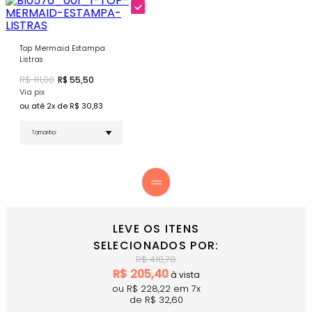
Estampa Listras Clássica - Padrão atemporal preto
e branco que transmite elegância náutica.
Cobertura Equilibrada - Design que oferece
feminilidade sem comprometer o conforto.
Top Mermaid Estampa
Tag Dourada da Marca - Selo de autenticidade e
Listras
qualidade garantida Donna Carioca.
R$
111,00
R$
55,50
ATENÇÃO!
A estampa está posicionada nas peças de
Via pix
forma variada, tornando cada item único.
ou até
2
x de R$
30,83
COMPRE AGORA
- A tanga que combina elegância
náutica com sofisticação clássica para seu estilo único!
LEVE OS ITENS
SELECIONADOS POR:
R$
410,78
R$
205,40
à vista
ou R$
228,22
em
7
x
de R$
32,60