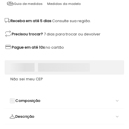
Guia de medidas
Medidas da modelo
Receba em até 5 dias
Consulte sua região.
Precisou trocar?
7 dias para trocar ou devolver
Pague em até 10x
no cartão
Não sei meu CEP
Composição
84% POLIAMIDA 16% ELASTANO
Descrição
Tanga Mermaid Estampa Listras | Elegância Náutica e