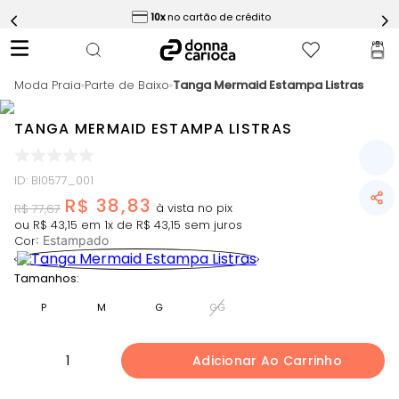
ess
10x
no cartão de crédito
5
º
Calça
6
º
Epic Vermelho
Moda Praia
7
º
Parte de Baixo
Tanga Mermaid Estampa Listras
Conjunto
8
º
Macaquinho
TANGA MERMAID ESTAMPA LISTRAS
9
º
Challenge Azul
10
º
Ultimate Rosa
ID
:
BI0577_001
R$
38
,
83
R$
77
,
67
ou
R$
43
,
15
em
1
x de
R$
43
,
15
sem juros
Cor
:
Estampado
Tamanhos:
P
M
G
GG
1
Adicionar Ao Carrinho