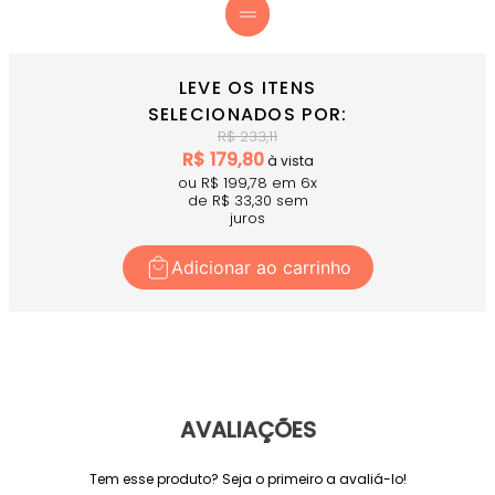
LEVE OS ITENS
SELECIONADOS POR:
R$
233,11
R$
179,80
à vista
ou R$
199,78
em
6
x
de R$
33,30
sem
juros
Adicionar ao carrinho
AVALIAÇÕES
Tem esse produto? Seja o primeiro a avaliá-lo!