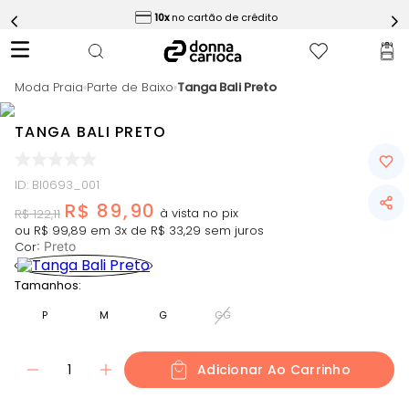
ess
10x
no cartão de crédito
5
º
Calça
6
º
Epic Vermelho
Moda Praia
7
º
Parte de Baixo
Tanga Bali Preto
Conjunto
8
º
Macaquinho
TANGA BALI PRETO
9
º
Ultimate Rosa
10
º
Challenge Azul
ID
:
BI0693_001
R$
89
,
90
R$
122
,
11
ou
R$
99
,
89
em
3
x de
R$
33
,
29
sem juros
Cor
:
Preto
Tamanhos:
P
M
G
GG
1
Adicionar Ao Carrinho