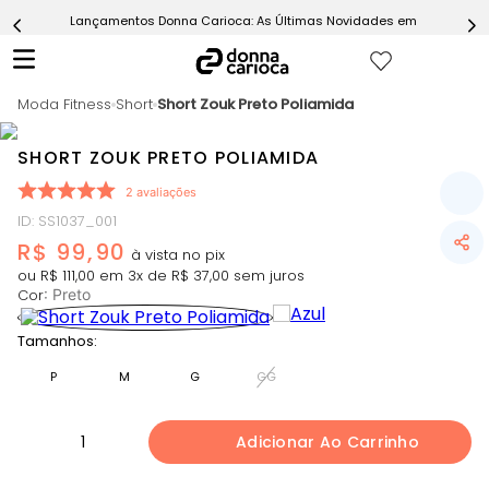
Lançamentos Donna Carioca: As Últimas Novidades em Moda Fitn
5
º
Calça
6
º
Macaquinho
Moda Fitness
7
º
Short
Short Zouk Preto Poliamida
Epic Vermelho
8
º
Conjunto
SHORT ZOUK PRETO POLIAMIDA
9
º
Challenge Azul
2
avaliações
10
º
Ultimate Rosa
ID
:
SS1037_001
R$
99
,
90
ou
R$
111
,
00
em
3
x de
R$
37
,
00
sem juros
Cor
:
Preto
Tamanhos:
P
M
G
GG
1
Adicionar Ao Carrinho