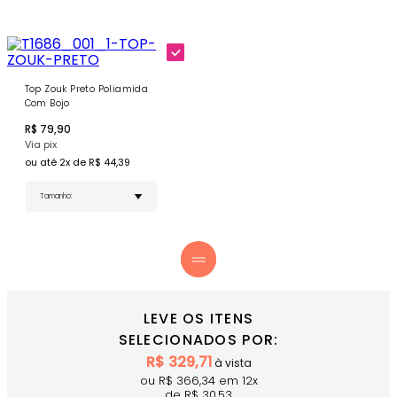
Bolsos Laterais - 28 cm de comprimento para
guardar celular, chaves, cartão e/ou fones
Design Funcional - Não precisa levar qualquer tipo
de bolsa durante as atividades
Cor Preta - Nada básico para dias de treino com
estilo
Top Zouk Preto Poliamida
Com Bojo
COMPRE AGORA
- Combine com o
Top Zouk Preto
para
um look ainda mais harmônico!
R$
79,90
Via pix
ou até
2
x de R$
44,39
LEVE OS ITENS
SELECIONADOS POR:
R$
329,71
à vista
ou R$
366,34
em
12
x
de R$
30,53