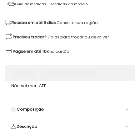
Guia de medidas
Medidas da modelo
Receba em até 5 dias
Consulte sua região.
Precisou trocar?
7 dias para trocar ou devolver
Pague em até 10x
no cartão
Não sei meu CEP
Composição
84% POLIAMIDA 16% ELASTANO
Descrição
Short Zouk Preto | Clássico com Toque Descontraído