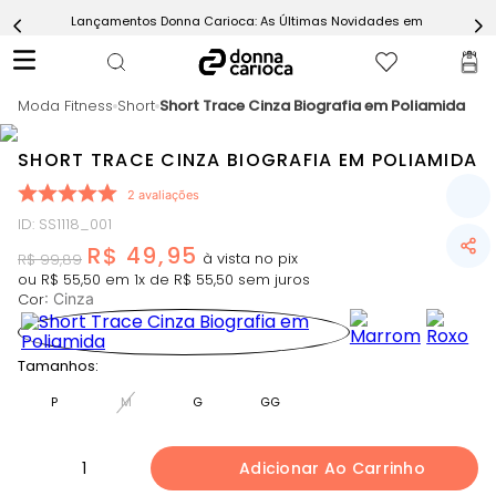
Lançamentos Donna Carioca: As Últimas Novidades em Moda Fitn
5
º
Calça
6
º
Epic Vermelho
Moda Fitness
7
º
Short
Short Trace Cinza Biografia em Poliamida
Conjunto
8
º
Macaquinho
SHORT TRACE CINZA BIOGRAFIA EM POLIAMIDA
9
º
Challenge Azul
2
avaliações
10
º
Ultimate Rosa
ID
:
SS1118_001
R$
49
,
95
R$
99
,
89
ou
R$
55
,
50
em
1
x de
R$
55
,
50
sem juros
Cor
:
Cinza
Tamanhos:
P
M
G
GG
1
Adicionar Ao Carrinho