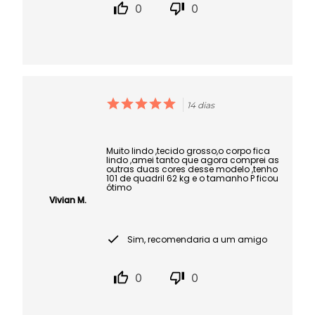
0
0
14 dias
Muito lindo ,tecido grosso,o corpo fica
lindo ,amei tanto que agora comprei as
outras duas cores desse modelo ,tenho
101 de quadril 62 kg e o tamanho P ficou
ótimo
Vivian M.
Sim, recomendaria a um amigo
0
0