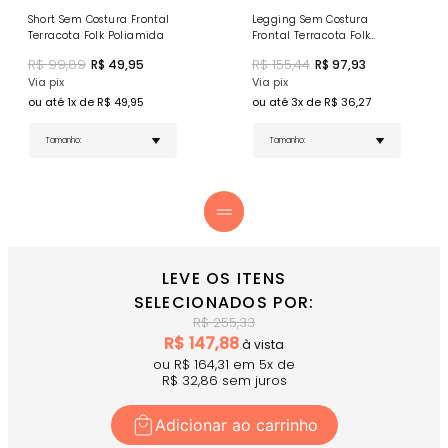
Tag Emborrachada Personalizada Frontal - Selo de
qualidade Donna Carioca
Short Sem Costura Frontal
Legging Sem Costura
Terracota Folk Poliamida
Frontal Terracota Folk
COMPRE AGORA
- Para um look ainda mais harmonioso,
Poliamida
combine-o com o
Top Básico Athletics Terracota Folk
R$
99,89
R$
155,44
R$
49,95
R$
97,93
Poliamida Com Bojo
.
Via pix
Via pix
ou até
1
x de R$
49,95
ou até
3
x de R$
36,27
LEVE OS ITENS
SELECIONADOS POR:
R$
255,33
R$
147,88
à vista
ou R$
164,31
em
5
x
de
R$
32,86
sem juros
Adicionar ao carrinho