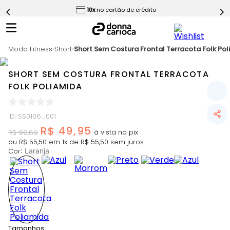
ess
10x
no cartão de crédito
5
º
Calça
6
º
Conjunto
Moda Fitness
7
º
Short
Short Sem Costura Frontal Terracota Folk Po
Challenge Azul
8
º
Epic Vermelho
SHORT SEM COSTURA FRONTAL TERRACOTA
9
º
Ultimate Rosa
FOLK POLIAMIDA
10
º
Macaquinho
ID
:
SS0106_001
R$
49
,
95
R$
99
,
89
ou
R$
55
,
50
em
1
x de
R$
55
,
50
sem juros
Cor
:
Laranja
Slide 1 of 8
Tamanhos: