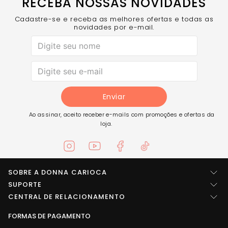
RECEBA NOSSAS NOVIDADES
Cadastre-se e receba as melhores ofertas e todas as
novidades por e-mail.
Enviar
Ao assinar, aceito receber e-mails com promoções e ofertas da
loja.
SOBRE A DONNA CARIOCA
Quem somos
SUPORTE
Central de ajuda
CENTRAL DE RELACIONAMENTO
Imprensa
Entre em contato
FORMAS DE PAGAMENTO
LOCALIZAÇÃO
Trabalhe conosco