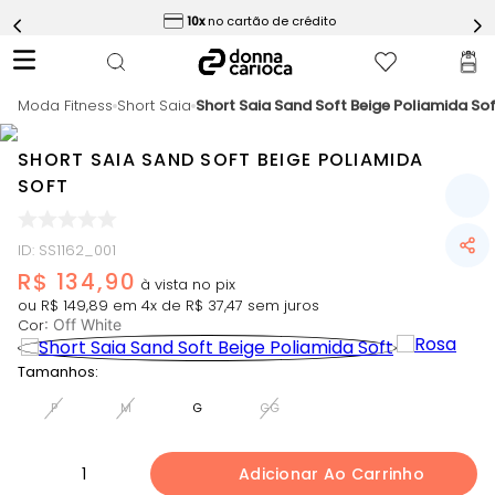
ess
10x
no cartão de crédito
5
º
Short
6
º
Epic Vermelho
Moda Fitness
7
º
Short Saia
Short Saia Sand Soft Beige Poliamida So
Conjunto
8
º
Challenge Azul
SHORT SAIA SAND SOFT BEIGE POLIAMIDA
9
º
Ultimate Rosa
SOFT
10
º
Macaquinho
ID
:
SS1162_001
R$
134
,
90
ou
R$
149
,
89
em
4
x de
R$
37
,
47
sem juros
Cor
:
Off White
Tamanhos:
P
M
G
GG
1
Adicionar Ao Carrinho