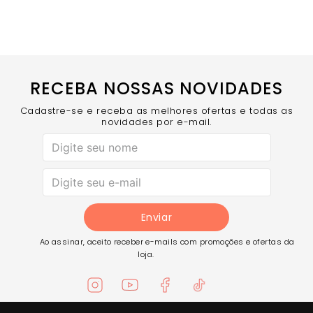
Short Interno Embutido - Segurança e cobertura
para você se mover sem preocupações
Modelagem Saia - Proporciona um visual feminino
e delicado
Tag Emborrachada Personalizada - Detalhe
exclusivo que confere autenticidade
RECEBA NOSSAS NOVIDADES
COMPRE AGORA
- Combine com o
Top Sand Soft Beige
com Bojo
para um conjunto de beach tennis sofisticado e
completo!
Cadastre-se e receba as melhores ofertas e todas as
novidades por e-mail.
Enviar
Ao assinar, aceito receber e-mails com promoções e ofertas da
loja.