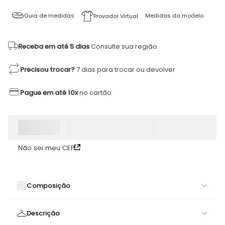
Guia de medidas
Medidas da modelo
Provador Virtual
Receba em até 5 dias
Consulte sua região.
Precisou trocar?
7 dias para trocar ou devolver
Pague em até 10x
no cartão
Não sei meu CEP
Composição
77% POLIAMIDA 12% ELASTANO 11% POLIESTER
Descrição