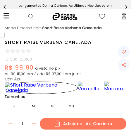
Lançamentos Donna Carioca: As Últimas Novidades em Moda Fitn
5
º
Calça
6
º
Epic Vermelho
Moda Fitness
7
º
Short
Short Raise Verbena Canelada
Conjunto
8
º
Macaquinho
SHORT RAISE VERBENA CANELADA
9
º
Challenge Azul
10
º
Ultimate Rosa
ID
:
SS0116_003
R$
99
,
90
ou
R$
111
,
00
em
3
x de
R$
37
,
00
sem juros
Cor
:
Azul
Tamanhos:
P
M
G
GG
1
Adicionar Ao Carrinho