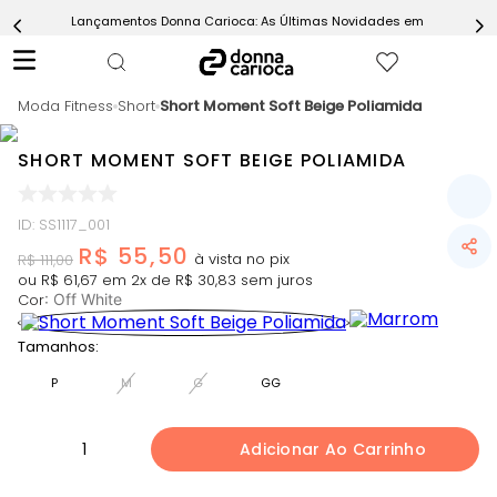
Lançamentos Donna Carioca: As Últimas Novidades em Moda Fitn
5
º
Calça
6
º
Epic Vermelho
Moda Fitness
7
º
Short
Short Moment Soft Beige Poliamida
Conjunto
8
º
Macaquinho
SHORT MOMENT SOFT BEIGE POLIAMIDA
9
º
Ultimate Rosa
10
º
Challenge Azul
ID
:
SS1117_001
R$
55
,
50
R$
111
,
00
ou
R$
61
,
67
em
2
x de
R$
30
,
83
sem juros
Cor
:
Off White
Tamanhos:
P
M
G
GG
1
Adicionar Ao Carrinho