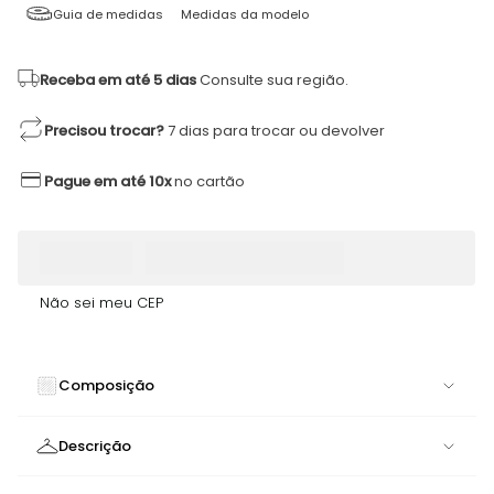
Guia de medidas
Medidas da modelo
Receba em até 5 dias
Consulte sua região.
Precisou trocar?
7 dias para trocar ou devolver
Pague em até 10x
no cartão
Não sei meu CEP
Composição
84% POLIAMIDA 16% ELASTANO
Descrição
Short Moment Soft Beige | Elegância em Perfeita