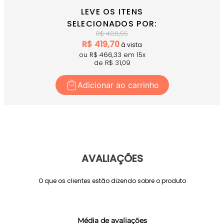
LEVE OS ITENS
SELECIONADOS POR:
R$
488,55
R$
419,70
à vista
ou R$
466,33
em
15
x
de R$
31,09
Adicionar ao carrinho
AVALIAÇÕES
O que os clientes estão dizendo sobre o produto
Média de avaliações