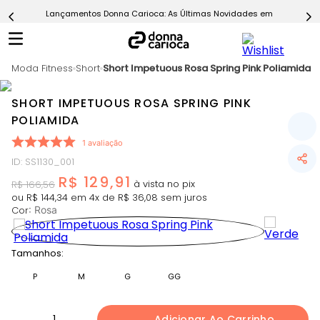
Lançamentos Donna Carioca: As Últimas Novidades em Moda Fitn
5
º
Calça
6
º
Epic Vermelho
Moda Fitness
7
º
Short
Short Impetuous Rosa Spring Pink Poliamida
Conjunto
8
º
Macaquinho
SHORT IMPETUOUS ROSA SPRING PINK
9
º
Challenge Azul
POLIAMIDA
10
º
Ultimate Rosa
1
avaliação
ID
:
SS1130_001
R$
129
,
91
R$
166
,
56
ou
R$
144
,
34
em
4
x de
R$
36
,
08
sem juros
Cor
:
Rosa
Tamanhos:
P
M
G
GG
1
Adicionar Ao Carrinho