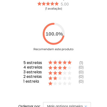
5.00
1
avaliação
100.0
%
Recomendam este produto
5
estrelas
1
4
estrelas
0
3
estrelas
0
2
estrelas
0
1
estrela
0
Ordernar por:
Mais antigos primeiro